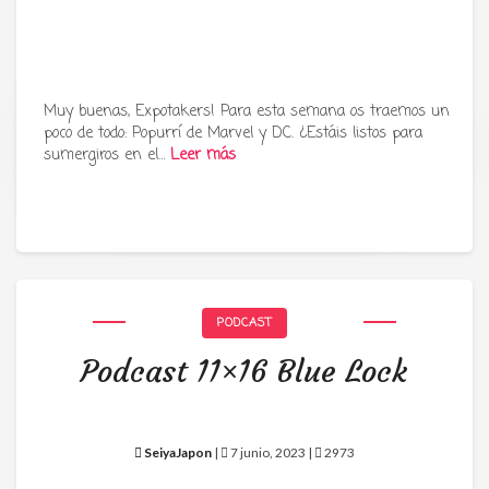
Muy buenas, Expotakers! Para esta semana os traemos un
poco de todo: Popurrí de Marvel y DC. ¿Estáis listos para
Tu radio y podcast sobre manga,
sumergiros en el…
Leer más
anime y cultura japonesa ツ
PODCAST
Podcast 11×16 Blue Lock
SeiyaJapon
|
7 junio, 2023 |
2973