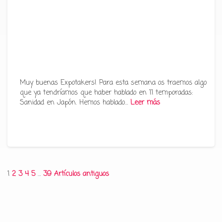
Muy buenas Expotakers! Para esta semana os traemos algo
que ya tendríamos que haber hablado en 11 temporadas:
Sanidad en Japón. Hemos hablado…
Leer más
Paginación
1
2
3
4
5
…
39
Artículos antiguos
de
entradas