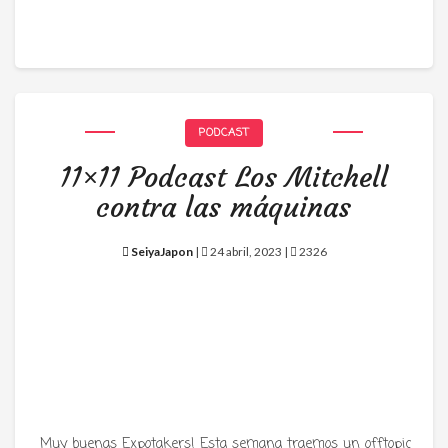
PODCAST
11×11 Podcast Los Mitchell
contra las máquinas
SeiyaJapon
|
24 abril, 2023 |
2326
Muy buenas Expotakers! Esta semana traemos un offtopic