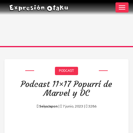
Toggl
navig
PODCAST
Podcast 11×17 Popurrí de
Marvel y DC
SeiyaJapon
|
7 junio, 2023 |
3286