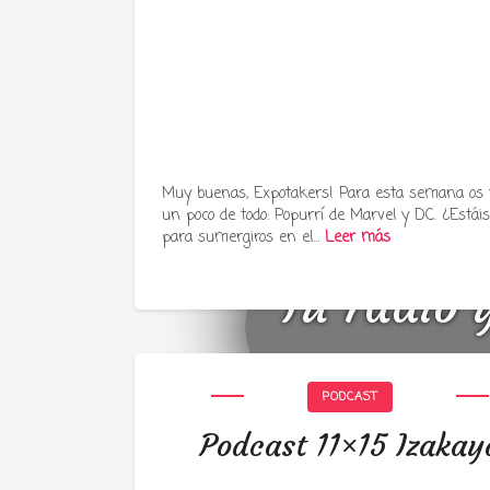
Muy buenas, Expotakers! Para esta semana os
un poco de todo: Popurrí de Marvel y DC. ¿Estáis 
para sumergiros en el…
Leer más
Tu radio 
PODCAST
Podcast 11×15 Izakay