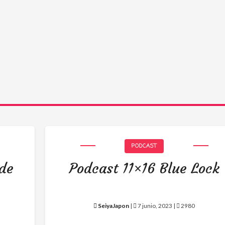
PODCAST
 de
Podcast 11×16 Blue Lock
SeiyaJapon
|
7 junio, 2023 |
2980