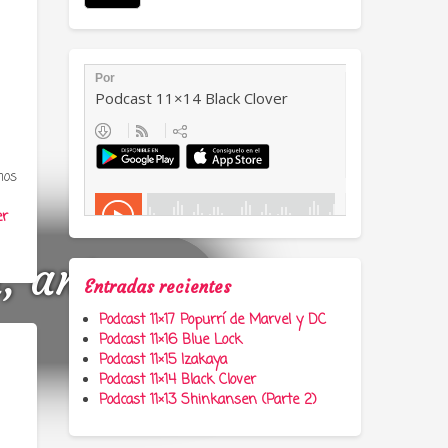
mos
er
a, anime y
Entradas recientes
Podcast 11×17 Popurrí de Marvel y DC
Podcast 11×16 Blue Lock
Podcast 11×15 Izakaya
Podcast 11×14 Black Clover
Podcast 11×13 Shinkansen (Parte 2)