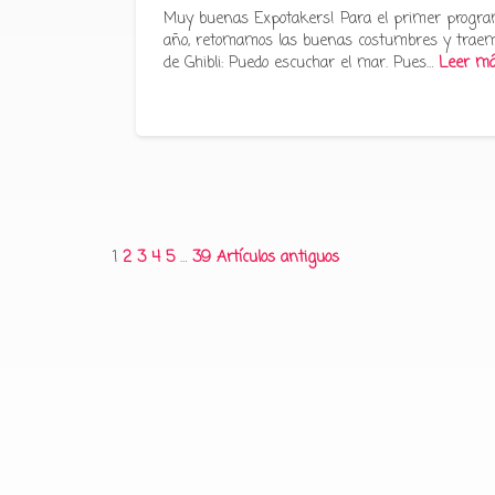
Muy buenas Expotakers! Para el primer progra
año, retomamos las buenas costumbres y traem
de Ghibli: Puedo escuchar el mar. Pues…
Leer m
Paginación
1
2
3
4
5
…
39
Artículos antiguos
de
entradas