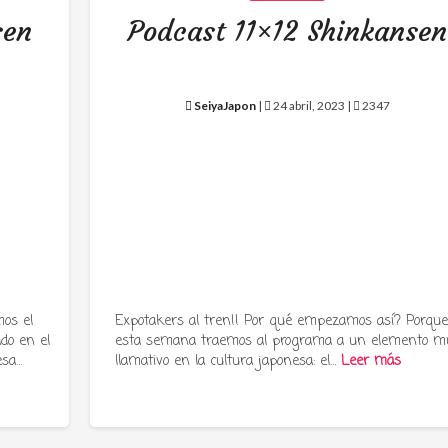
sen
Podcast 11×12 Shinkansen
SeiyaJapon
|
24 abril, 2023 |
2347
os el
Expotakers al tren!! Por qué empezamos así? Porqu
ado en el
esta semana traemos al programa a un elemento m
esa…
llamativo en la cultura japonesa: el…
Leer más