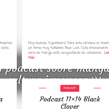
 traemos
Muy buenas, Expotakers! Para esta semana os trae
listos
un tema muy futbolero: Blue Lock. Esta emocionante
serie de manga está conquistando los corazones…
Le
más
y podcast sobre mang
cultura japonesa ツ
PODCAST
a
Podcast 11×14 Black
Clover