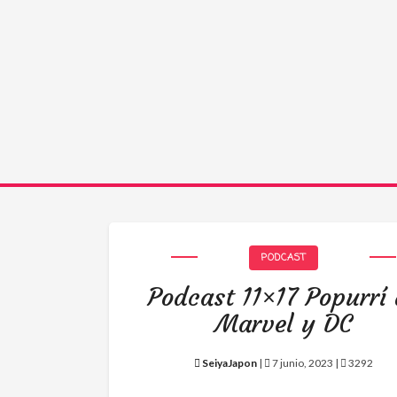
PODCAST
Podcast 11×17 Popurrí
Marvel y DC
SeiyaJapon
|
7 junio, 2023 |
3292