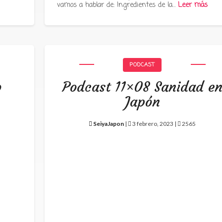
vamos a hablar de: Ingredientes de la…
Leer más
PODCAST
o
Podcast 11×08 Sanidad e
Japón
SeiyaJapon
|
3 febrero, 2023 |
2565