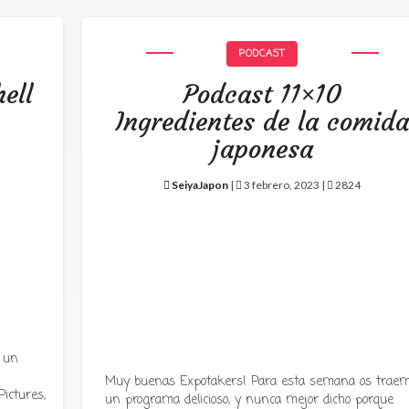
PODCAST
ell
Podcast 11×10
Ingredientes de la comid
japonesa
SeiyaJapon
|
3 febrero, 2023 |
2824
 un
Muy buenas Expotakers! Para esta semana os trae
ictures,
un programa delicioso, y nunca mejor dicho porque