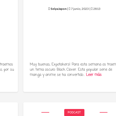
SeiyaJapon
|
7 junio, 2023 |
2813
 traemos
Muy buenas, Expotakers! Para esta semana os trae
o, por su
un tema oscuro: Black Clover. Esta popular serie de
manga y anime se ha convertido…
Leer más
PODCAST