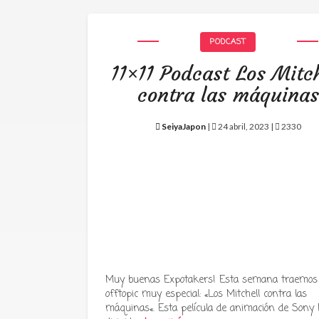
PODCAST
11×11 Podcast Los Mitch
contra las máquinas
SeiyaJapon
|
24 abril, 2023 |
2330
Muy buenas Expotakers! Esta semana traemos
offtopic muy especial: «Los Mitchell contra las
máquinas«. Esta película de animación de Sony P