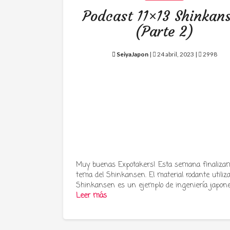
Podcast 11×13 Shinkan
(Parte 2)
SeiyaJapon
|
24 abril, 2023 |
2998
Muy buenas Expotakers! Esta semana finalizam
tema del Shinkansen. El material rodante utiliz
Shinkansen es un ejemplo de ingeniería japon
Leer más