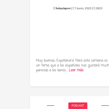
SeiyaJapon
|
7 junio, 2023 |
2823
Muy buenas, Expotakers! Para esta semana os
un tema que a los españoles nos gustará much
parecido a los bares:…
Leer más
PODCAST