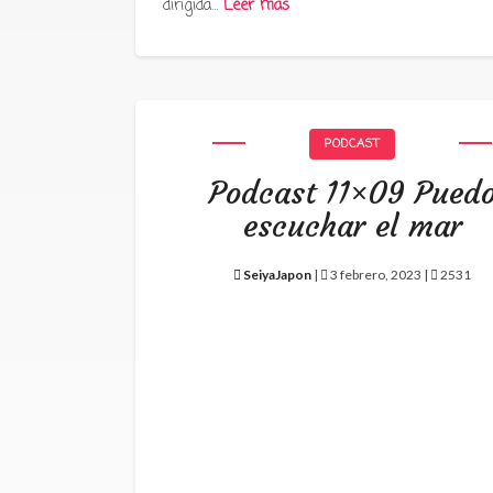
dirigida…
Leer más
PODCAST
Podcast 11×09 Pued
escuchar el mar
SeiyaJapon
|
3 febrero, 2023 |
2531