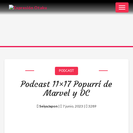
Toggl
navig
PODCAST
Podcast 11×17 Popurrí de
Marvel y DC
SeiyaJapon
|
7 junio, 2023 |
3289