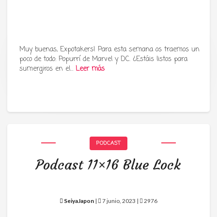
Muy buenas, Expotakers! Para esta semana os traemos un
poco de todo: Popurrí de Marvel y DC. ¿Estáis listos para
Tu radio y podcast sobre manga,
sumergiros en el…
Leer más
anime y cultura japonesa ツ
PODCAST
Podcast 11×16 Blue Lock
SeiyaJapon
|
7 junio, 2023 |
2976