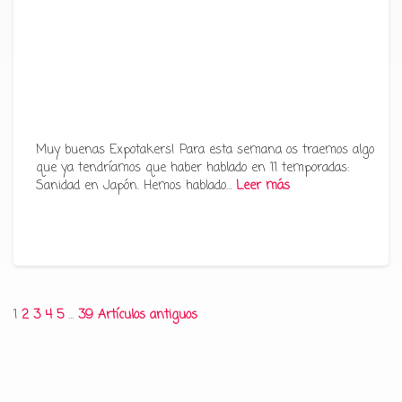
Muy buenas Expotakers! Para esta semana os traemos algo
que ya tendríamos que haber hablado en 11 temporadas:
Sanidad en Japón. Hemos hablado…
Leer más
Paginación
1
2
3
4
5
…
39
Artículos antiguos
de
entradas