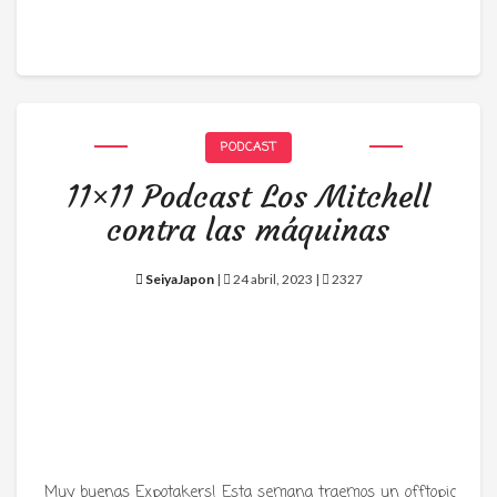
PODCAST
11×11 Podcast Los Mitchell
contra las máquinas
SeiyaJapon
|
24 abril, 2023 |
2327
Muy buenas Expotakers! Esta semana traemos un offtopic