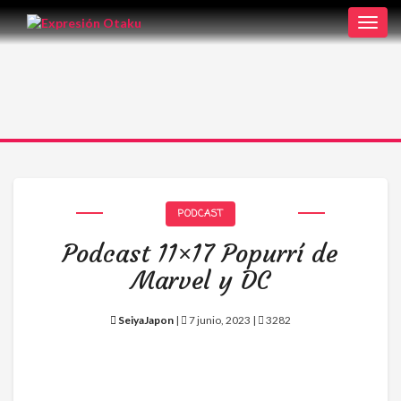
Toggl
navig
PODCAST
Podcast 11×17 Popurrí de
Marvel y DC
SeiyaJapon
|
7 junio, 2023 |
3282