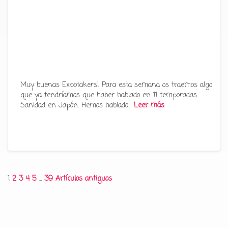
Muy buenas Expotakers! Para esta semana os traemos algo
que ya tendríamos que haber hablado en 11 temporadas:
Sanidad en Japón. Hemos hablado…
Leer más
Paginación
1
2
3
4
5
…
39
Artículos antiguos
de
entradas