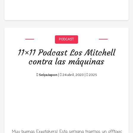
PODCAST
11×11 Podcast Los Mitchell
contra las máquinas
SeiyaJapon
|
24 abril, 2023 |
2325
Muy buenas Expotakers! Esta semana traemos un offtopic