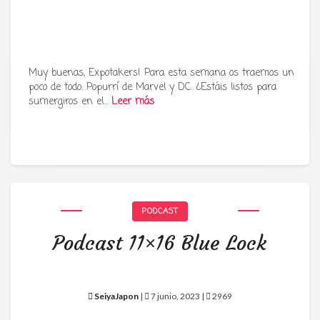
Muy buenas, Expotakers! Para esta semana os traemos un
poco de todo: Popurrí de Marvel y DC. ¿Estáis listos para
Tu radio y podcast sobre manga,
sumergiros en el…
Leer más
anime y cultura japonesa ツ
PODCAST
Podcast 11×16 Blue Lock
SeiyaJapon
|
7 junio, 2023 |
2969