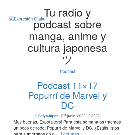
Tu radio y
Toggl
navig
podcast sobre
manga, anime y
cultura japonesa
ツ
Podcast
Podcast 11×17
Popurrí de Marvel y
DC
|
7 junio, 2023 |
3292
SeiyaJapon
Muy buenas, Expotakers! Para esta semana os traemos
un poco de todo: Popurrí de Marvel y DC. ¿Estáis listos
para sumergiros en el…
Leer más