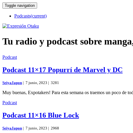
Toggle navigation
Podcasts
(current)
Tu radio y podcast sobre manga
Podcast
Podcast 11×17 Popurrí de Marvel y DC
SeiyaJapon
|
7 junio, 2023 |
3281
Muy buenas, Expotakers! Para esta semana os traemos un poco de tod
Podcast
Podcast 11×16 Blue Lock
SeiyaJapon
|
7 junio, 2023 |
2968