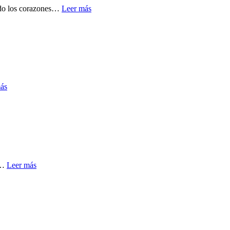
ndo los corazones…
Leer más
ás
o…
Leer más