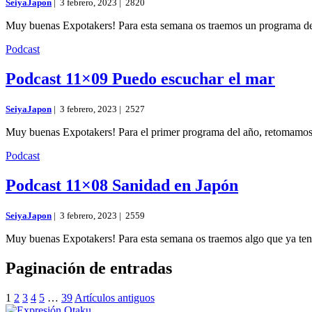
SeiyaJapon
|
3 febrero, 2023 |
2820
Muy buenas Expotakers! Para esta semana os traemos un programa del
Podcast
Podcast 11×09 Puedo escuchar el mar
SeiyaJapon
|
3 febrero, 2023 |
2527
Muy buenas Expotakers! Para el primer programa del año, retomamos
Podcast
Podcast 11×08 Sanidad en Japón
SeiyaJapon
|
3 febrero, 2023 |
2559
Muy buenas Expotakers! Para esta semana os traemos algo que ya t
Paginación de entradas
1
2
3
4
5
…
39
Artículos antiguos