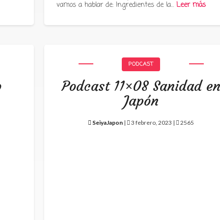
vamos a hablar de: Ingredientes de la…
Leer más
PODCAST
o
Podcast 11×08 Sanidad e
Japón
SeiyaJapon
|
3 febrero, 2023 |
2565