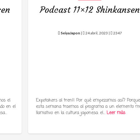
sen
Podcast 11×12 Shinkansen
SeiyaJapon
|
24 abril, 2023 |
2347
os el
Expotakers al tren!! Por qué empezamos así? Porqu
ado en el
esta semana traemos al programa a un elemento m
esa…
llamativo en la cultura japonesa: el…
Leer más