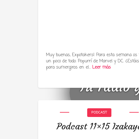
Muy buenas, Expotakers! Para esta semana os
un poco de todo: Popurrí de Marvel y DC. ¿Estáis 
para sumergiros en el…
Leer más
Tu radio 
PODCAST
Podcast 11×15 Izakay