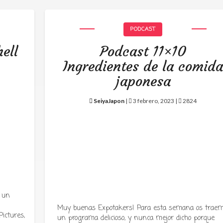
PODCAST
ell
Podcast 11×10
Ingredientes de la comid
japonesa
SeiyaJapon
|
3 febrero, 2023 |
2824
 un
Muy buenas Expotakers! Para esta semana os trae
ictures,
un programa delicioso, y nunca mejor dicho porque