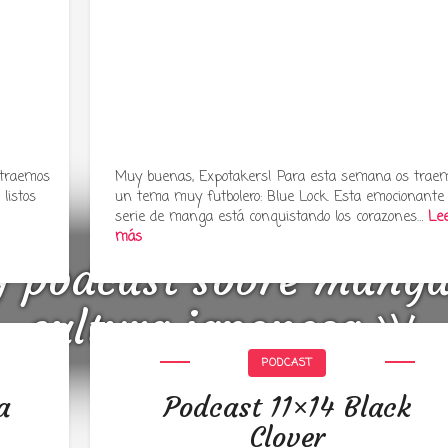
 traemos
Muy buenas, Expotakers! Para esta semana os trae
listos
un tema muy futbolero: Blue Lock. Esta emocionante
serie de manga está conquistando los corazones…
Le
más
y podcast sobre mang
cultura japonesa ツ
PODCAST
a
Podcast 11×14 Black
Clover