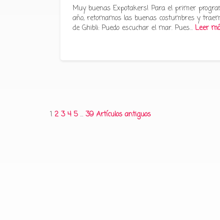
Muy buenas Expotakers! Para el primer progra
año, retomamos las buenas costumbres y traem
de Ghibli: Puedo escuchar el mar. Pues…
Leer m
Paginación
1
2
3
4
5
…
39
Artículos antiguos
de
entradas