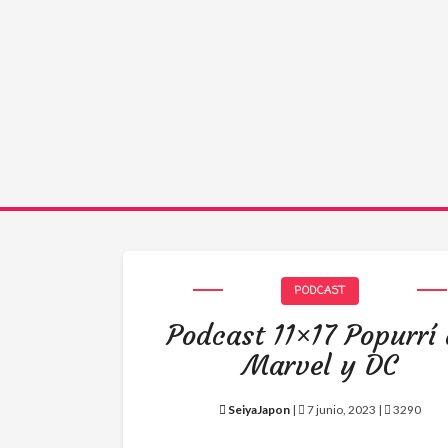
PODCAST
Podcast 11×17 Popurrí
Marvel y DC
SeiyaJapon
|
7 junio, 2023 |
3290