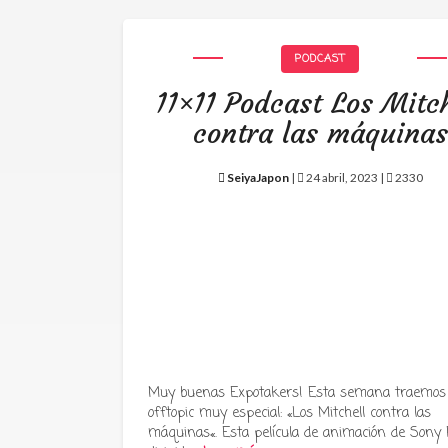
PODCAST
11×11 Podcast Los Mitch
contra las máquinas
SeiyaJapon
|
24 abril, 2023 |
2330
Muy buenas Expotakers! Esta semana traemos
offtopic muy especial: «Los Mitchell contra las
máquinas«. Esta película de animación de Sony P