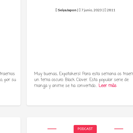
SeiyaJapon
|
7 junio, 2023 |
2811
 traemos
Muy buenas, Expotakers! Para esta semana os trae
o, por su
un tema oscuro: Black Clover. Esta popular serie de
manga y anime se ha convertido…
Leer más
PODCAST