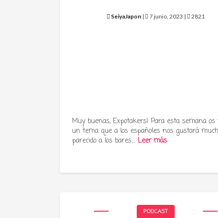
SeiyaJapon
|
7 junio, 2023 |
2821
Muy buenas, Expotakers! Para esta semana os
un tema que a los españoles nos gustará much
parecido a los bares:…
Leer más
PODCAST