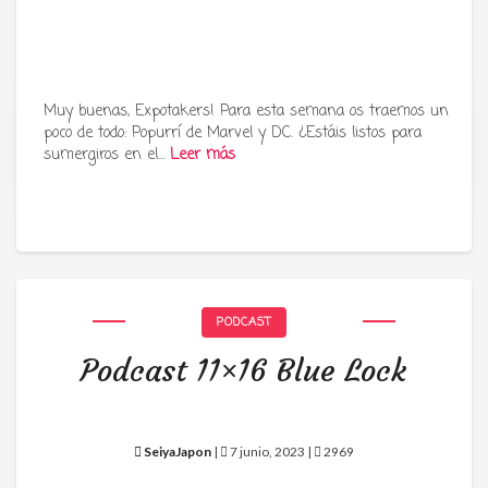
Muy buenas, Expotakers! Para esta semana os traemos un
poco de todo: Popurrí de Marvel y DC. ¿Estáis listos para
Tu radio y podcast sobre manga,
sumergiros en el…
Leer más
anime y cultura japonesa ツ
PODCAST
Podcast 11×16 Blue Lock
SeiyaJapon
|
7 junio, 2023 |
2969