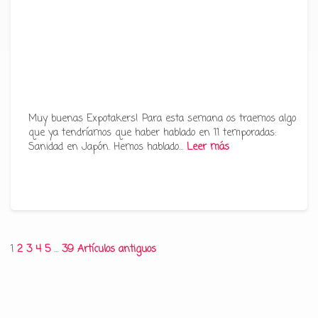
Muy buenas Expotakers! Para esta semana os traemos algo
que ya tendríamos que haber hablado en 11 temporadas:
Sanidad en Japón. Hemos hablado…
Leer más
Paginación
1
2
3
4
5
…
39
Artículos antiguos
de
entradas