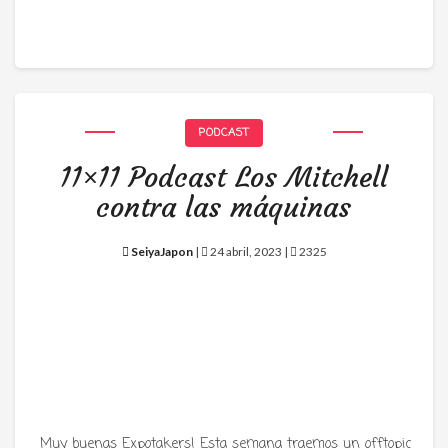
PODCAST
11×11 Podcast Los Mitchell
contra las máquinas
SeiyaJapon
|
24 abril, 2023 |
2325
Muy buenas Expotakers! Esta semana traemos un offtopic