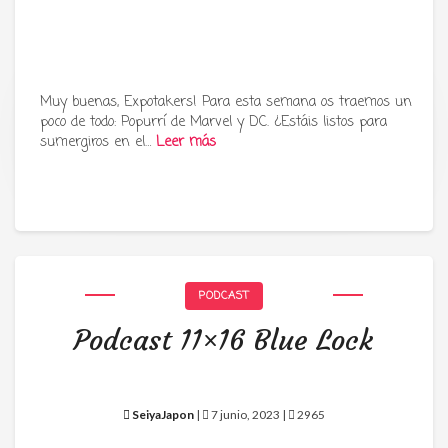
Muy buenas, Expotakers! Para esta semana os traemos un
poco de todo: Popurrí de Marvel y DC. ¿Estáis listos para
Tu radio y podcast sobre manga,
sumergiros en el…
Leer más
anime y cultura japonesa ツ
PODCAST
Podcast 11×16 Blue Lock
SeiyaJapon
|
7 junio, 2023 |
2965