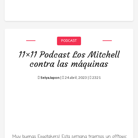
PODCAST
11×11 Podcast Los Mitchell
contra las máquinas
SeiyaJapon
|
24 abril, 2023 |
2321
Muy buenas Expotakers! Esta semana traemos un offtopic