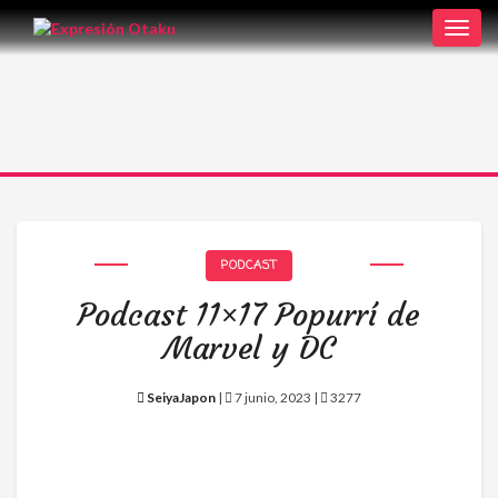
Toggl
navig
PODCAST
Podcast 11×17 Popurrí de
Marvel y DC
SeiyaJapon
|
7 junio, 2023 |
3277