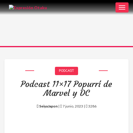
Toggl
navig
PODCAST
Podcast 11×17 Popurrí de
Marvel y DC
SeiyaJapon
|
7 junio, 2023 |
3286