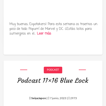
Muy buenas, Expotakers! Para esta semana os traemos un
poco de todo: Popurrí de Marvel y DC. ¿Estáis listos para
Tu radio y podcast sobre manga,
sumergiros en el…
Leer más
anime y cultura japonesa ツ
PODCAST
Podcast 11×16 Blue Lock
SeiyaJapon
|
7 junio, 2023 |
2973