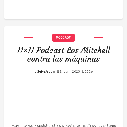
PODCAST
11×11 Podcast Los Mitchell
contra las máquinas
SeiyaJapon
|
24 abril, 2023 |
2326
Muy buenas Expotakers! Esta semana traemos un offtopic