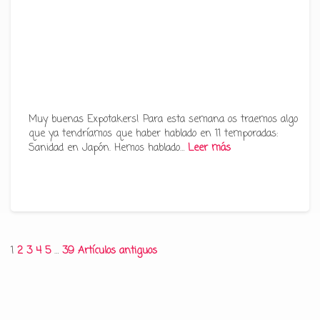
Muy buenas Expotakers! Para esta semana os traemos algo
que ya tendríamos que haber hablado en 11 temporadas:
Sanidad en Japón. Hemos hablado…
Leer más
Paginación
1
2
3
4
5
…
39
Artículos antiguos
de
entradas