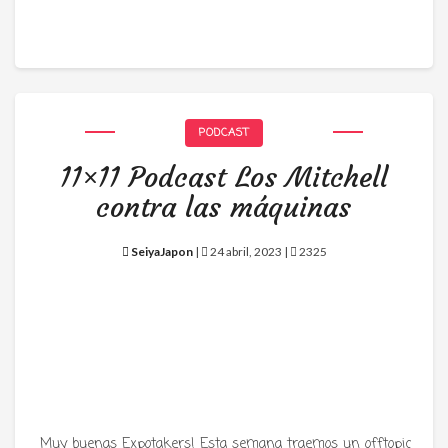
PODCAST
11×11 Podcast Los Mitchell
contra las máquinas
SeiyaJapon
|
24 abril, 2023 |
2325
Muy buenas Expotakers! Esta semana traemos un offtopic