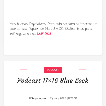
Muy buenas, Expotakers! Para esta semana os traemos un
poco de todo: Popurrí de Marvel y DC. ¿Estáis listos para
Tu radio y podcast sobre manga,
sumergiros en el…
Leer más
anime y cultura japonesa ツ
PODCAST
Podcast 11×16 Blue Lock
SeiyaJapon
|
7 junio, 2023 |
2968