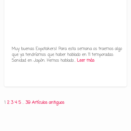
Muy buenas Expotakers! Para esta semana os traemos algo
que ya tendríamos que haber hablado en 11 temporadas:
Sanidad en Japón. Hemos hablado…
Leer más
Paginación
1
2
3
4
5
…
39
Artículos antiguos
de
entradas