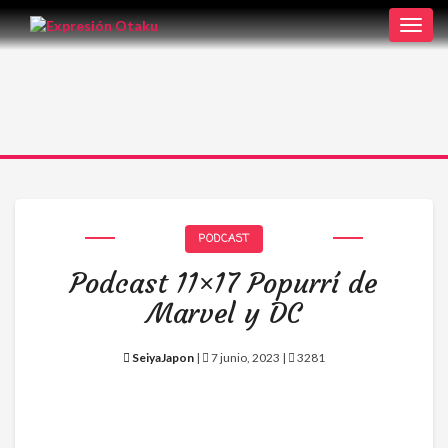
Toggl
navig
PODCAST
Podcast 11×17 Popurrí de
Marvel y DC
SeiyaJapon
|
7 junio, 2023 |
3281