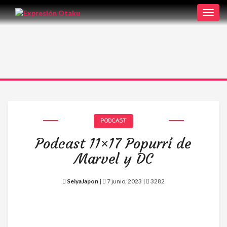
Toggl
navig
PODCAST
Podcast 11×17 Popurrí de
Marvel y DC
SeiyaJapon
|
7 junio, 2023 |
3282