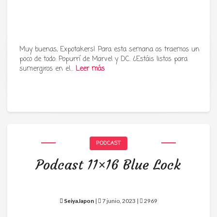
Muy buenas, Expotakers! Para esta semana os traemos un
poco de todo: Popurrí de Marvel y DC. ¿Estáis listos para
Tu radio y podcast sobre manga,
sumergiros en el…
Leer más
anime y cultura japonesa ツ
PODCAST
Podcast 11×16 Blue Lock
SeiyaJapon
|
7 junio, 2023 |
2969