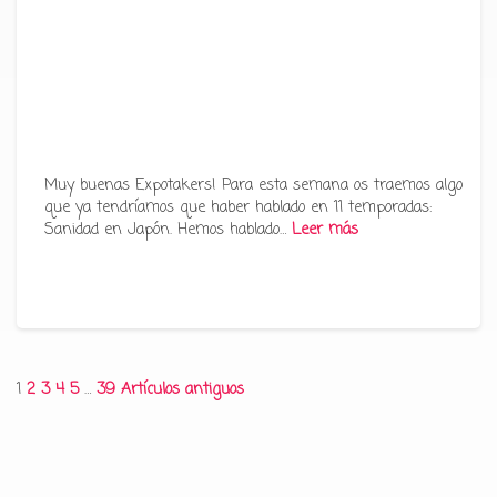
Muy buenas Expotakers! Para esta semana os traemos algo
que ya tendríamos que haber hablado en 11 temporadas:
Sanidad en Japón. Hemos hablado…
Leer más
Paginación
1
2
3
4
5
…
39
Artículos antiguos
de
entradas