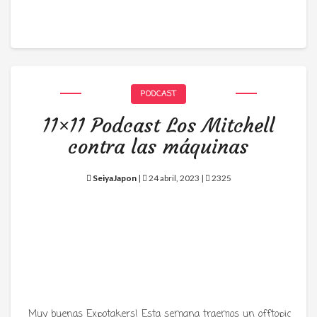
PODCAST
11×11 Podcast Los Mitchell
contra las máquinas
SeiyaJapon
|
24 abril, 2023 |
2325
Muy buenas Expotakers! Esta semana traemos un offtopic