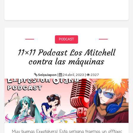
PODCAST
11×11 Podcast Los Mitchell
contra las máquinas
SeiyaJapon
|
24 abril, 2023 |
2327
Muy buenas Expotakers! Esta semana traemos un offtopic