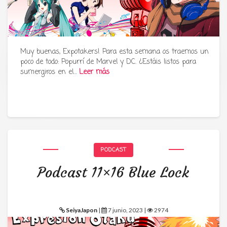
Muy buenas, Expotakers! Para esta semana os traemos un
poco de todo: Popurrí de Marvel y DC. ¿Estáis listos para
Tu radio y podcast sobre manga,
sumergiros en el…
Leer más
anime y cultura japonesa ツ
PODCAST
Podcast 11×16 Blue Lock
SeiyaJapon
|
7 junio, 2023 |
2974