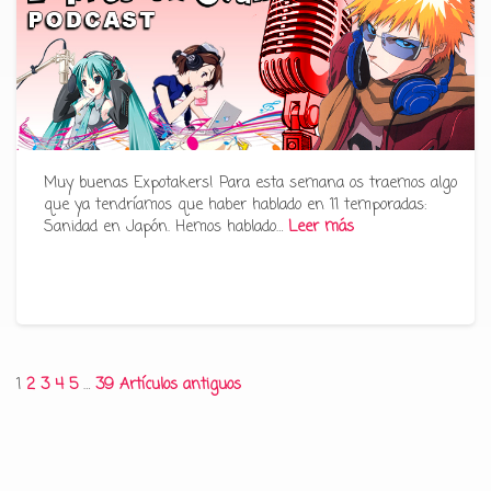
Muy buenas Expotakers! Para esta semana os traemos algo
que ya tendríamos que haber hablado en 11 temporadas:
Sanidad en Japón. Hemos hablado…
Leer más
Paginación
1
2
3
4
5
…
39
Artículos antiguos
de
entradas