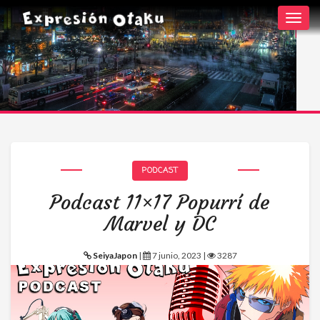
Toggl
navig
PODCAST
Podcast 11×17 Popurrí de
Marvel y DC
SeiyaJapon
|
7 junio, 2023 |
3287