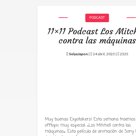
PODCAST
11×11 Podcast Los Mitch
contra las máquinas
SeiyaJapon
|
24 abril, 2023 |
2325
Muy buenas Expotakers! Esta semana traemos
offtopic muy especial: «Los Mitchell contra las
máquinas«. Esta película de animación de Sony P