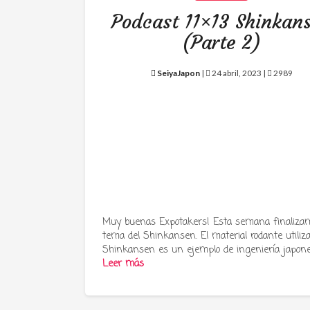
Podcast 11×13 Shinkan
(Parte 2)
SeiyaJapon
|
24 abril, 2023 |
2989
Muy buenas Expotakers! Esta semana finalizam
tema del Shinkansen. El material rodante utiliz
Shinkansen es un ejemplo de ingeniería japon
Leer más