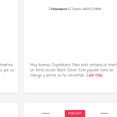
SeiyaJapon
|
7 junio, 2023 |
2803
 traemos
Muy buenas, Expotakers! Para esta semana os trae
o, por su
un tema oscuro: Black Clover. Esta popular serie de
manga y anime se ha convertido…
Leer más
PODCAST