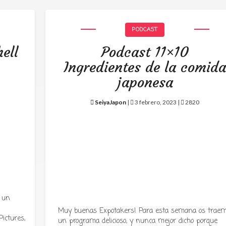
PODCAST
ell
Podcast 11×10
Ingredientes de la comid
japonesa
SeiyaJapon
|
3 febrero, 2023 |
2820
 un
Muy buenas Expotakers! Para esta semana os trae
ictures,
un programa delicioso, y nunca mejor dicho porque