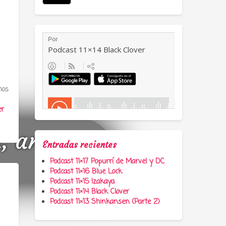
mos
er
a, anime y
Entradas recientes
Podcast 11×17 Popurrí de Marvel y DC
Podcast 11×16 Blue Lock
Podcast 11×15 Izakaya
Podcast 11×14 Black Clover
Podcast 11×13 Shinkansen (Parte 2)