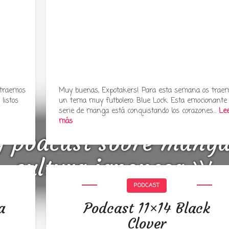
 traemos
Muy buenas, Expotakers! Para esta semana os trae
listos
un tema muy futbolero: Blue Lock. Esta emocionante
serie de manga está conquistando los corazones…
Le
más
y podcast sobre mang
cultura japonesa ツ
PODCAST
a
Podcast 11×14 Black
Clover