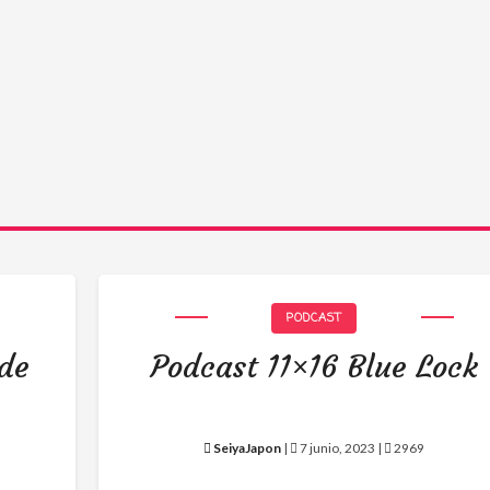
PODCAST
 de
Podcast 11×16 Blue Lock
SeiyaJapon
|
7 junio, 2023 |
2969