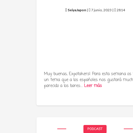
SeiyaJapon
|
7 junio, 2023 |
2814
Muy buenas, Expotakers! Para esta semana os
un tema que a los españoles nos gustará much
parecido a los bares:…
Leer más
PODCAST