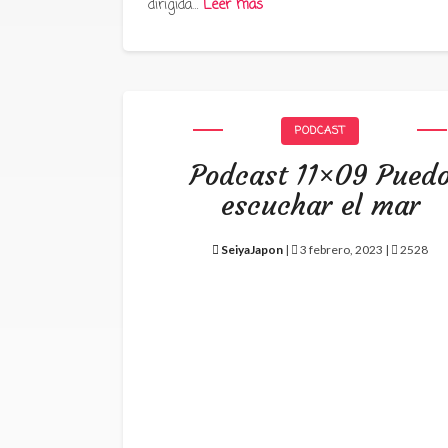
dirigida…
Leer más
PODCAST
Podcast 11×09 Pued
escuchar el mar
SeiyaJapon
|
3 febrero, 2023 |
2528