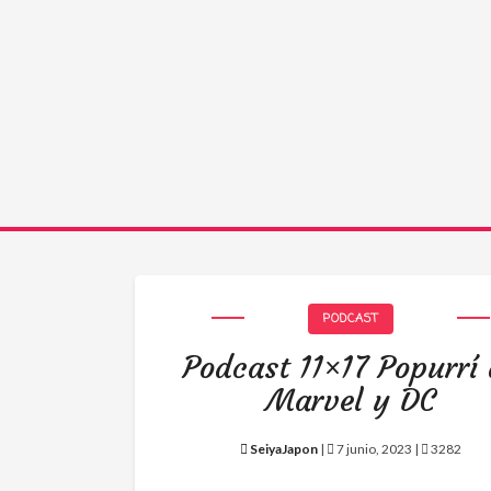
PODCAST
Podcast 11×17 Popurrí
Marvel y DC
SeiyaJapon
|
7 junio, 2023 |
3282