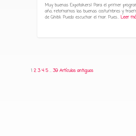
Muy buenas Expotakers! Para el primer progra
año, retomamos las buenas costumbres y traem
de Ghibli: Puedo escuchar el mar. Pues…
Leer m
Paginación
1
2
3
4
5
…
39
Artículos antiguos
de
entradas