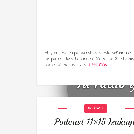
Muy buenas, Expotakers! Para esta semana os
un poco de todo: Popurrí de Marvel y DC. ¿Estáis 
para sumergiros en el…
Leer más
Tu radio 
PODCAST
Podcast 11×15 Izakay