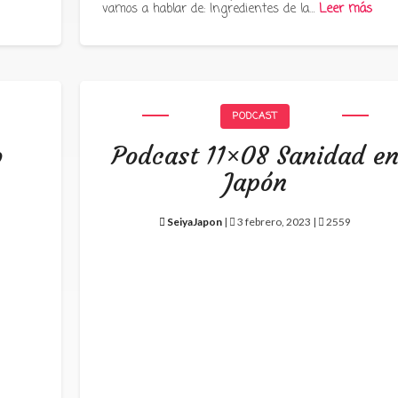
vamos a hablar de: Ingredientes de la…
Leer más
PODCAST
o
Podcast 11×08 Sanidad e
Japón
SeiyaJapon
|
3 febrero, 2023 |
2559