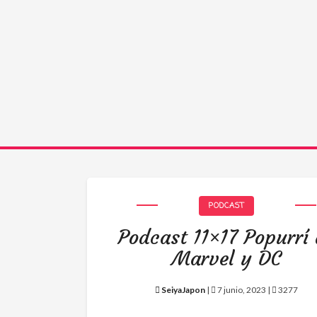
PODCAST
Podcast 11×17 Popurrí
Marvel y DC
SeiyaJapon
|
7 junio, 2023 |
3277