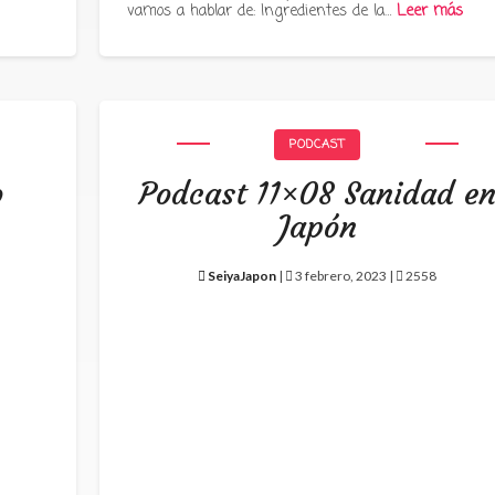
vamos a hablar de: Ingredientes de la…
Leer más
PODCAST
o
Podcast 11×08 Sanidad e
Japón
SeiyaJapon
|
3 febrero, 2023 |
2558