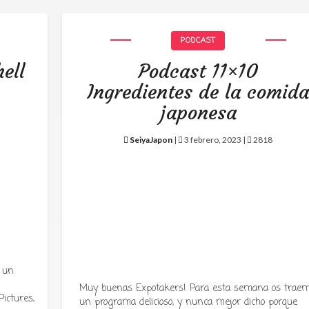
PODCAST
ell
Podcast 11×10
Ingredientes de la comid
japonesa
SeiyaJapon
|
3 febrero, 2023 |
2818
 un
Muy buenas Expotakers! Para esta semana os trae
ictures,
un programa delicioso, y nunca mejor dicho porque