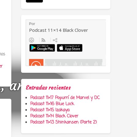
mos
er
a, anime y
Entradas recientes
Podcast 11×17 Popurrí de Marvel y DC
Podcast 11×16 Blue Lock
Podcast 11×15 Izakaya
Podcast 11×14 Black Clover
Podcast 11×13 Shinkansen (Parte 2)