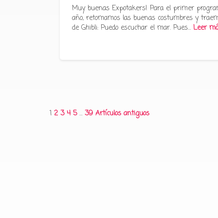
Muy buenas Expotakers! Para el primer progra
año, retomamos las buenas costumbres y traem
de Ghibli: Puedo escuchar el mar. Pues…
Leer m
Paginación
1
2
3
4
5
…
39
Artículos antiguos
de
entradas