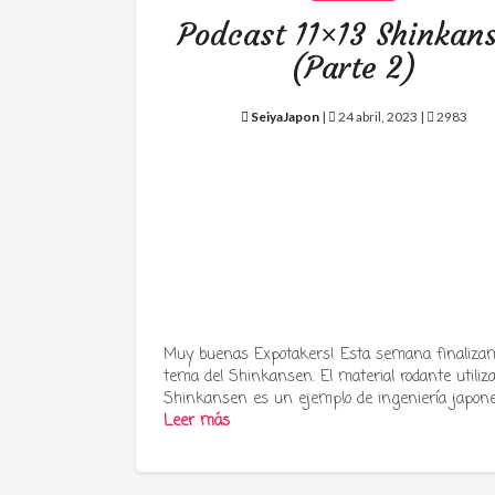
Podcast 11×13 Shinkan
(Parte 2)
SeiyaJapon
|
24 abril, 2023 |
2983
Muy buenas Expotakers! Esta semana finalizam
tema del Shinkansen. El material rodante utiliz
Shinkansen es un ejemplo de ingeniería japon
Leer más