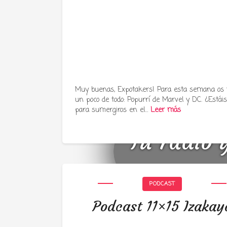
Muy buenas, Expotakers! Para esta semana os
un poco de todo: Popurrí de Marvel y DC. ¿Estáis 
para sumergiros en el…
Leer más
Tu radio 
PODCAST
Podcast 11×15 Izakay