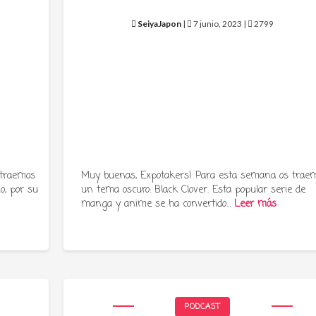
SeiyaJapon
|
7 junio, 2023 |
2799
 traemos
Muy buenas, Expotakers! Para esta semana os trae
o, por su
un tema oscuro: Black Clover. Esta popular serie de
manga y anime se ha convertido…
Leer más
PODCAST