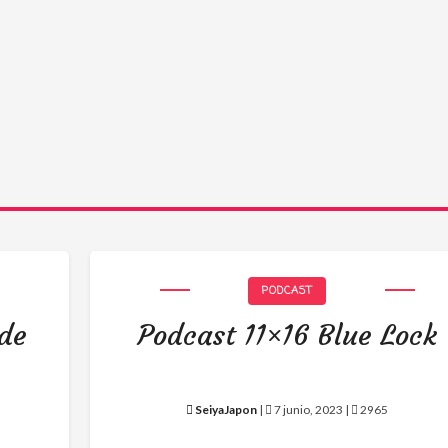
PODCAST
 de
Podcast 11×16 Blue Lock
SeiyaJapon
|
7 junio, 2023 |
2965