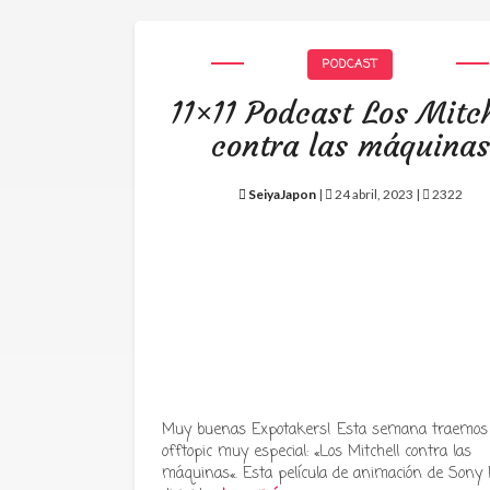
PODCAST
11×11 Podcast Los Mitch
contra las máquinas
SeiyaJapon
|
24 abril, 2023 |
2322
Muy buenas Expotakers! Esta semana traemos
offtopic muy especial: «Los Mitchell contra las
máquinas«. Esta película de animación de Sony P