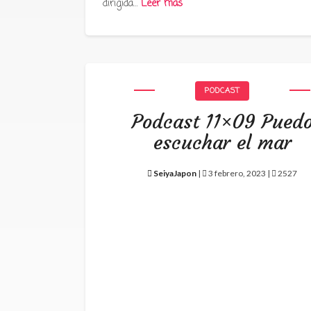
dirigida…
Leer más
PODCAST
Podcast 11×09 Pued
escuchar el mar
SeiyaJapon
|
3 febrero, 2023 |
2527