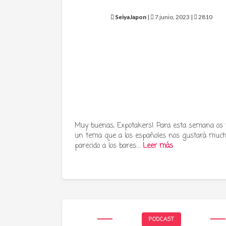
SeiyaJapon
|
7 junio, 2023 |
2810
Muy buenas, Expotakers! Para esta semana os
un tema que a los españoles nos gustará much
parecido a los bares:…
Leer más
PODCAST