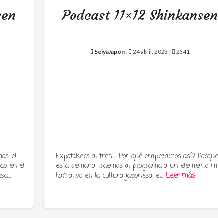
sen
Podcast 11×12 Shinkansen
SeiyaJapon
|
24 abril, 2023 |
2341
os el
Expotakers al tren!! Por qué empezamos así? Porqu
ado en el
esta semana traemos al programa a un elemento m
esa…
llamativo en la cultura japonesa: el…
Leer más