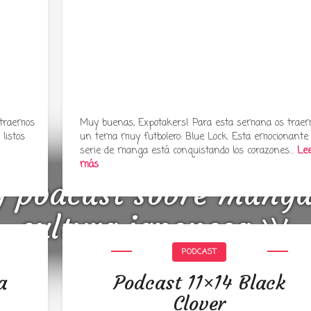
 traemos
Muy buenas, Expotakers! Para esta semana os trae
listos
un tema muy futbolero: Blue Lock. Esta emocionante
serie de manga está conquistando los corazones…
Le
más
y podcast sobre mang
cultura japonesa ツ
PODCAST
a
Podcast 11×14 Black
Clover