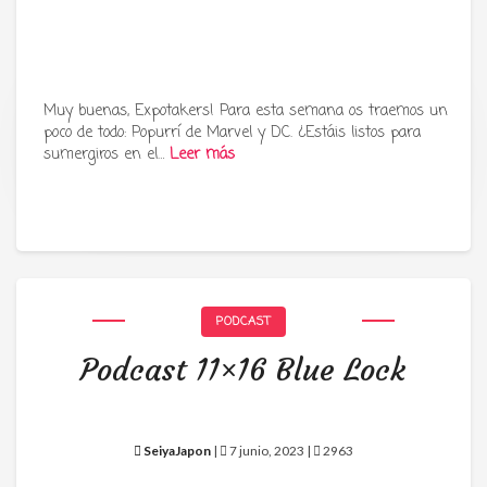
Muy buenas, Expotakers! Para esta semana os traemos un
poco de todo: Popurrí de Marvel y DC. ¿Estáis listos para
Tu radio y podcast sobre manga,
sumergiros en el…
Leer más
anime y cultura japonesa ツ
PODCAST
Podcast 11×16 Blue Lock
SeiyaJapon
|
7 junio, 2023 |
2963