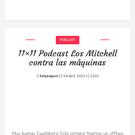
PODCAST
11×11 Podcast Los Mitchell
contra las máquinas
SeiyaJapon
|
24 abril, 2023 |
2320
Muy buenas Expotakers! Esta semana traemos un offtopic