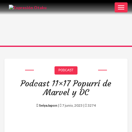
Toggl
navig
PODCAST
Podcast 11×17 Popurrí de
Marvel y DC
SeiyaJapon
|
7 junio, 2023 |
3274