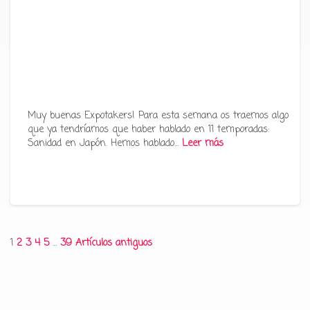
Muy buenas Expotakers! Para esta semana os traemos algo
que ya tendríamos que haber hablado en 11 temporadas:
Sanidad en Japón. Hemos hablado…
Leer más
Paginación
1
2
3
4
5
…
39
Artículos antiguos
de
entradas