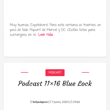
Muy buenas, Expotakers! Para esta semana os traemos un
poco de todo: Popurrí de Marvel y DC. ¿Estáis listos para
Tu radio y podcast sobre manga,
sumergiros en el…
Leer más
anime y cultura japonesa ツ
PODCAST
Podcast 11×16 Blue Lock
SeiyaJapon
|
7 junio, 2023 |
2966