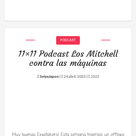
PODCAST
11×11 Podcast Los Mitchell
contra las máquinas
SeiyaJapon
|
24 abril, 2023 |
2322
Muy buenas Expotakers! Esta semana traemos un offtopic