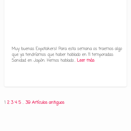
Muy buenas Expotakers! Para esta semana os traemos algo
que ya tendríamos que haber hablado en 11 temporadas:
Sanidad en Japón. Hemos hablado…
Leer más
Paginación
1
2
3
4
5
…
39
Artículos antiguos
de
entradas