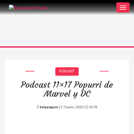
Toggl
navig
PODCAST
Podcast 11×17 Popurrí de
Marvel y DC
SeiyaJapon
|
7 junio, 2023 |
3278