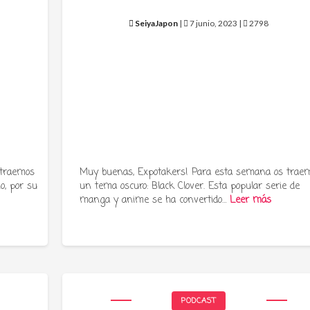
SeiyaJapon
|
7 junio, 2023 |
2798
 traemos
Muy buenas, Expotakers! Para esta semana os trae
o, por su
un tema oscuro: Black Clover. Esta popular serie de
manga y anime se ha convertido…
Leer más
PODCAST