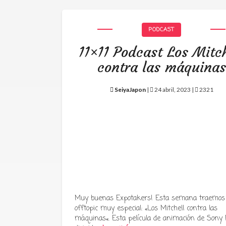
PODCAST
11×11 Podcast Los Mitch
contra las máquinas
SeiyaJapon
|
24 abril, 2023 |
2321
Muy buenas Expotakers! Esta semana traemos
offtopic muy especial: «Los Mitchell contra las
máquinas«. Esta película de animación de Sony P