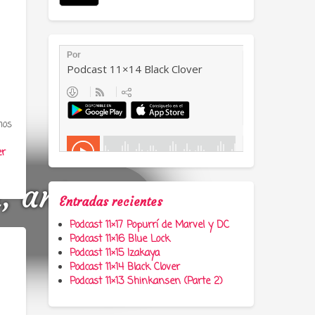
mos
er
a, anime y
Entradas recientes
Podcast 11×17 Popurrí de Marvel y DC
Podcast 11×16 Blue Lock
Podcast 11×15 Izakaya
Podcast 11×14 Black Clover
Podcast 11×13 Shinkansen (Parte 2)