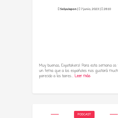
SeiyaJapon
|
7 junio, 2023 |
2810
Muy buenas, Expotakers! Para esta semana os
un tema que a los españoles nos gustará much
parecido a los bares:…
Leer más
PODCAST