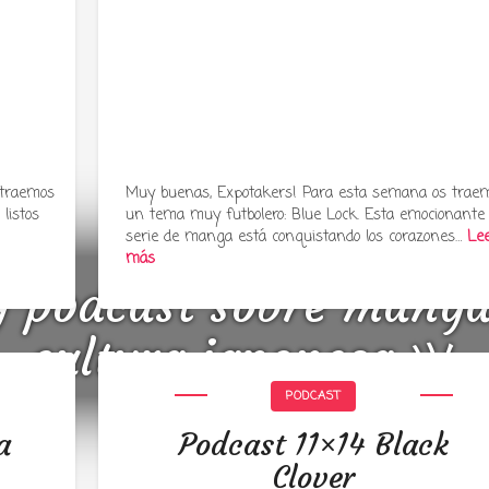
 traemos
Muy buenas, Expotakers! Para esta semana os trae
listos
un tema muy futbolero: Blue Lock. Esta emocionante
serie de manga está conquistando los corazones…
Le
más
y podcast sobre mang
cultura japonesa ツ
PODCAST
a
Podcast 11×14 Black
Clover