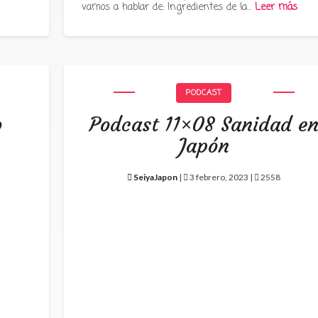
vamos a hablar de: Ingredientes de la…
Leer más
PODCAST
o
Podcast 11×08 Sanidad e
Japón
SeiyaJapon
|
3 febrero, 2023 |
2558