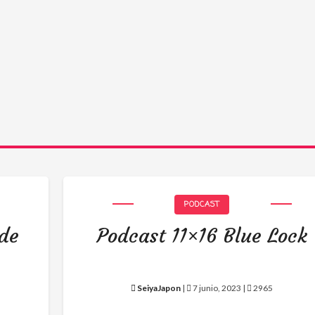
PODCAST
 de
Podcast 11×16 Blue Lock
SeiyaJapon
|
7 junio, 2023 |
2965