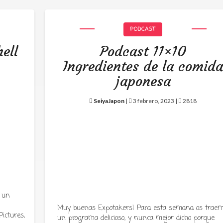
PODCAST
ell
Podcast 11×10
Ingredientes de la comid
japonesa
SeiyaJapon
|
3 febrero, 2023 |
2818
 un
Muy buenas Expotakers! Para esta semana os trae
ictures,
un programa delicioso, y nunca mejor dicho porque