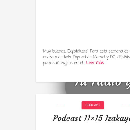
Muy buenas, Expotakers! Para esta semana os
un poco de todo: Popurrí de Marvel y DC. ¿Estáis 
para sumergiros en el…
Leer más
Tu radio 
PODCAST
Podcast 11×15 Izakay