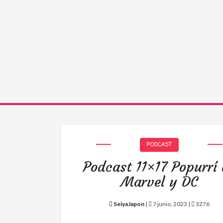
PODCAST
Podcast 11×17 Popurrí
Marvel y DC
SeiyaJapon
|
7 junio, 2023 |
3276