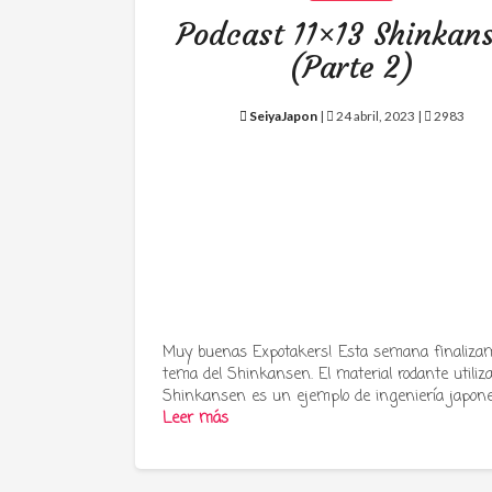
Podcast 11×13 Shinkan
(Parte 2)
SeiyaJapon
|
24 abril, 2023 |
2983
Muy buenas Expotakers! Esta semana finalizam
tema del Shinkansen. El material rodante utiliz
Shinkansen es un ejemplo de ingeniería japon
Leer más