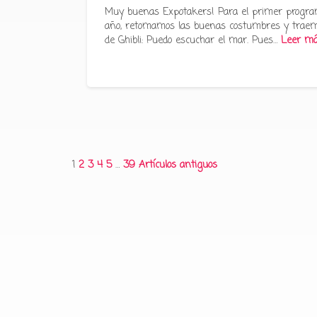
Muy buenas Expotakers! Para el primer progra
año, retomamos las buenas costumbres y traem
de Ghibli: Puedo escuchar el mar. Pues…
Leer m
Paginación
1
2
3
4
5
…
39
Artículos antiguos
de
entradas