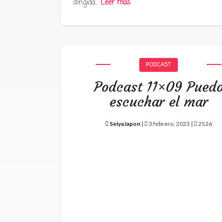
dirigida…
Leer más
PODCAST
Podcast 11×09 Pued
escuchar el mar
SeiyaJapon
|
3 febrero, 2023 |
2526