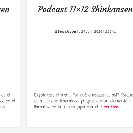
sen
Podcast 11×12 Shinkansen
SeiyaJapon
|
24 abril, 2023 |
2341
os el
Expotakers al tren!! Por qué empezamos así? Porqu
ado en el
esta semana traemos al programa a un elemento m
esa…
llamativo en la cultura japonesa: el…
Leer más