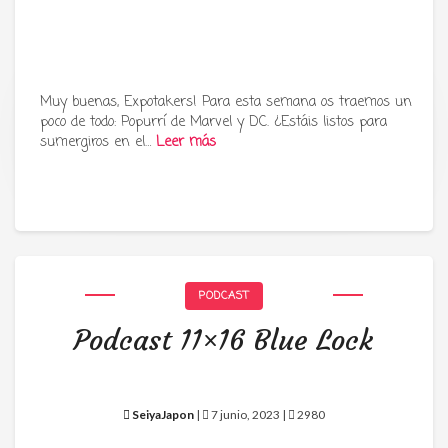
Muy buenas, Expotakers! Para esta semana os traemos un
poco de todo: Popurrí de Marvel y DC. ¿Estáis listos para
Tu radio y podcast sobre manga,
sumergiros en el…
Leer más
anime y cultura japonesa ツ
PODCAST
Podcast 11×16 Blue Lock
SeiyaJapon
|
7 junio, 2023 |
2980