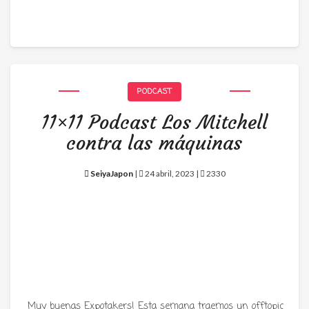
PODCAST
11×11 Podcast Los Mitchell
contra las máquinas
SeiyaJapon
|
24 abril, 2023 |
2330
Muy buenas Expotakers! Esta semana traemos un offtopic