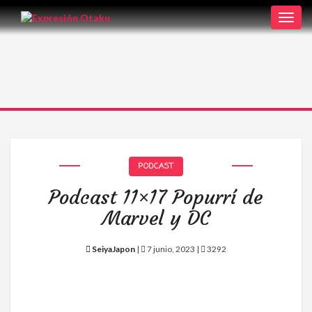
Toggl
navig
PODCAST
Podcast 11×17 Popurrí de
Marvel y DC
SeiyaJapon
|
7 junio, 2023 |
3292