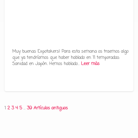
Muy buenas Expotakers! Para esta semana os traemos algo
que ya tendríamos que haber hablado en 11 temporadas:
Sanidad en Japón. Hemos hablado…
Leer más
Paginación
1
2
3
4
5
…
39
Artículos antiguos
de
entradas