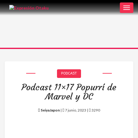
Toggl
navig
PODCAST
Podcast 11×17 Popurrí de
Marvel y DC
SeiyaJapon
|
7 junio, 2023 |
3290