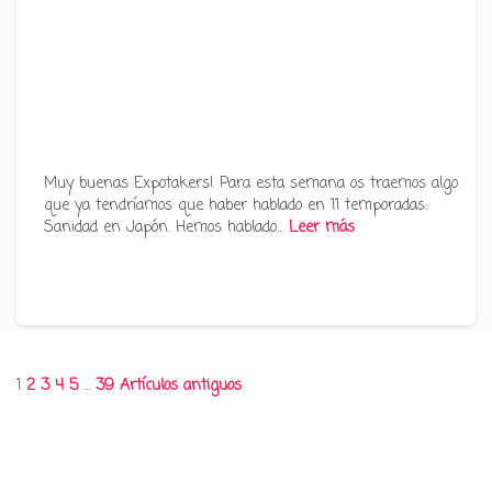
Muy buenas Expotakers! Para esta semana os traemos algo
que ya tendríamos que haber hablado en 11 temporadas:
Sanidad en Japón. Hemos hablado…
Leer más
Paginación
1
2
3
4
5
…
39
Artículos antiguos
de
entradas