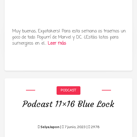
Muy buenas, Expotakers! Para esta semana os traemos un
poco de todo: Popurrí de Marvel y DC. ¿Estáis listos para
Tu radio y podcast sobre manga,
sumergiros en el…
Leer más
anime y cultura japonesa ツ
PODCAST
Podcast 11×16 Blue Lock
SeiyaJapon
|
7 junio, 2023 |
2978