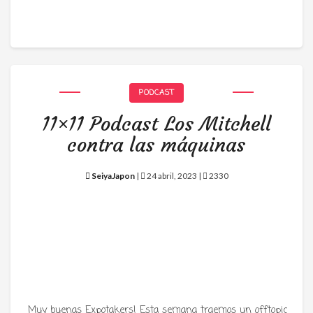
PODCAST
11×11 Podcast Los Mitchell
contra las máquinas
SeiyaJapon
|
24 abril, 2023 |
2330
Muy buenas Expotakers! Esta semana traemos un offtopic