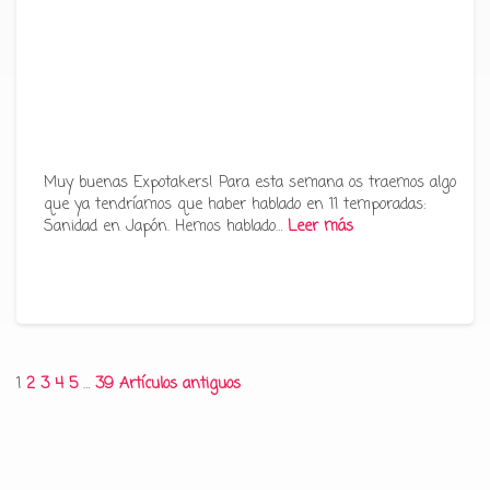
Muy buenas Expotakers! Para esta semana os traemos algo
que ya tendríamos que haber hablado en 11 temporadas:
Sanidad en Japón. Hemos hablado…
Leer más
Paginación
1
2
3
4
5
…
39
Artículos antiguos
de
entradas