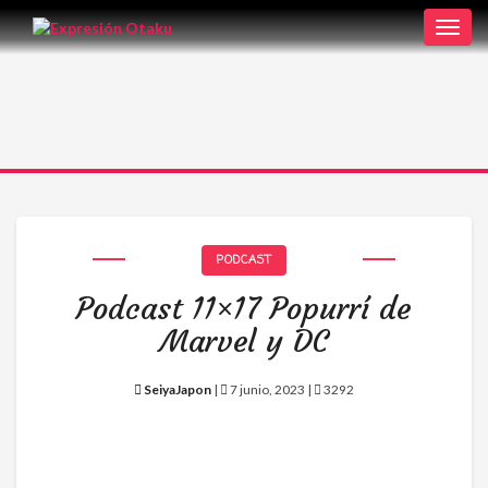
Toggl
navig
PODCAST
Podcast 11×17 Popurrí de
Marvel y DC
SeiyaJapon
|
7 junio, 2023 |
3292