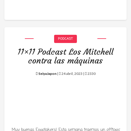
PODCAST
11×11 Podcast Los Mitchell
contra las máquinas
SeiyaJapon
|
24 abril, 2023 |
2330
Muy buenas Expotakers! Esta semana traemos un offtopic