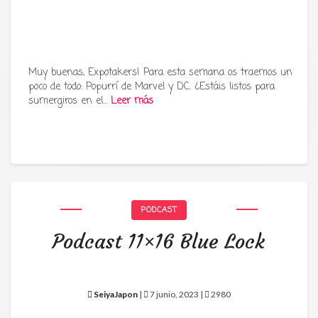
Muy buenas, Expotakers! Para esta semana os traemos un
poco de todo: Popurrí de Marvel y DC. ¿Estáis listos para
Tu radio y podcast sobre manga,
sumergiros en el…
Leer más
anime y cultura japonesa ツ
PODCAST
Podcast 11×16 Blue Lock
SeiyaJapon
|
7 junio, 2023 |
2980