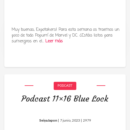
Muy buenas, Expotakers! Para esta semana os traemos un
poco de todo: Popurrí de Marvel y DC. ¿Estáis listos para
Tu radio y podcast sobre manga,
sumergiros en el…
Leer más
anime y cultura japonesa ツ
PODCAST
Podcast 11×16 Blue Lock
SeiyaJapon
|
7 junio, 2023 |
2979