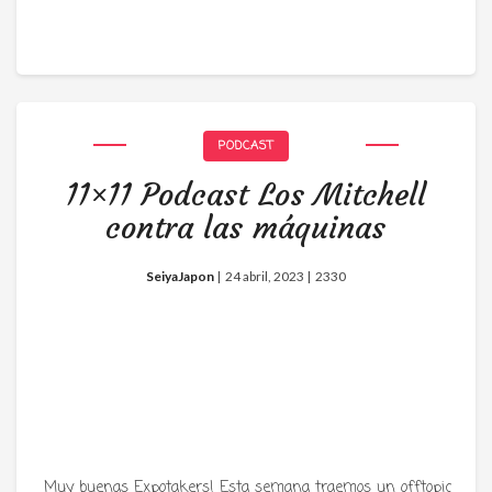
PODCAST
11×11 Podcast Los Mitchell
contra las máquinas
SeiyaJapon
|
24 abril, 2023 |
2330
Muy buenas Expotakers! Esta semana traemos un offtopic