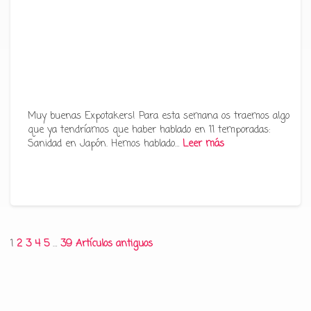
Muy buenas Expotakers! Para esta semana os traemos algo
que ya tendríamos que haber hablado en 11 temporadas:
Sanidad en Japón. Hemos hablado…
Leer más
1
2
3
4
5
…
39
Artículos antiguos
Paginación
de
entradas