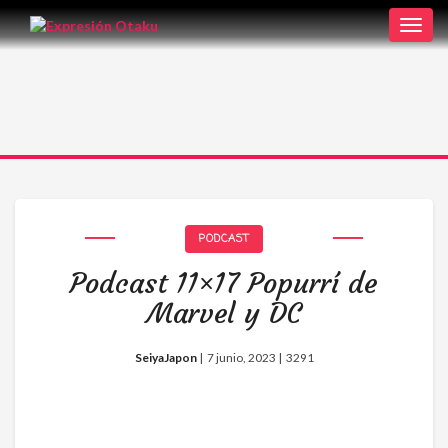
Toggl
navig
PODCAST
Podcast 11×17 Popurrí de
Marvel y DC
SeiyaJapon
|
7 junio, 2023 |
3291