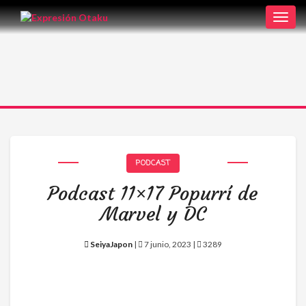
Toggl
navig
PODCAST
Podcast 11×17 Popurrí de
Marvel y DC
SeiyaJapon
|
7 junio, 2023 |
3289