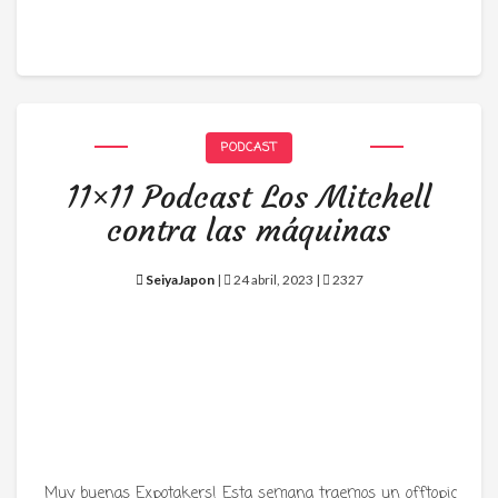
PODCAST
11×11 Podcast Los Mitchell
contra las máquinas
SeiyaJapon
|
24 abril, 2023 |
2327
Muy buenas Expotakers! Esta semana traemos un offtopic