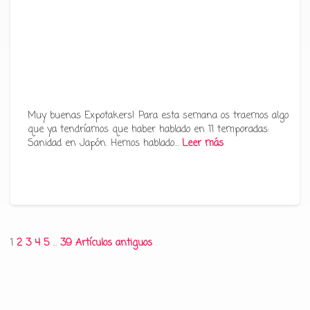
Muy buenas Expotakers! Para esta semana os traemos algo
que ya tendríamos que haber hablado en 11 temporadas:
Sanidad en Japón. Hemos hablado…
Leer más
Paginación
1
2
3
4
5
…
39
Artículos antiguos
de
entradas