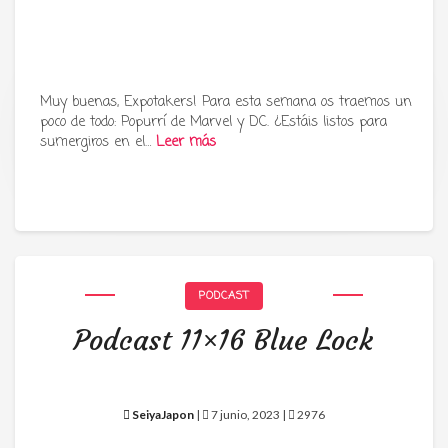
Muy buenas, Expotakers! Para esta semana os traemos un
poco de todo: Popurrí de Marvel y DC. ¿Estáis listos para
Tu radio y podcast sobre manga,
sumergiros en el…
Leer más
anime y cultura japonesa ツ
PODCAST
Podcast 11×16 Blue Lock
SeiyaJapon
|
7 junio, 2023 |
2976