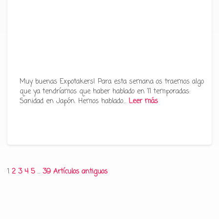
Muy buenas Expotakers! Para esta semana os traemos algo
que ya tendríamos que haber hablado en 11 temporadas:
Sanidad en Japón. Hemos hablado…
Leer más
Paginación
1
2
3
4
5
…
39
Artículos antiguos
de
entradas