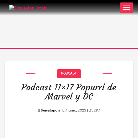
Toggl
navig
PODCAST
Podcast 11×17 Popurrí de
Marvel y DC
SeiyaJapon
|
7 junio, 2023 |
3297