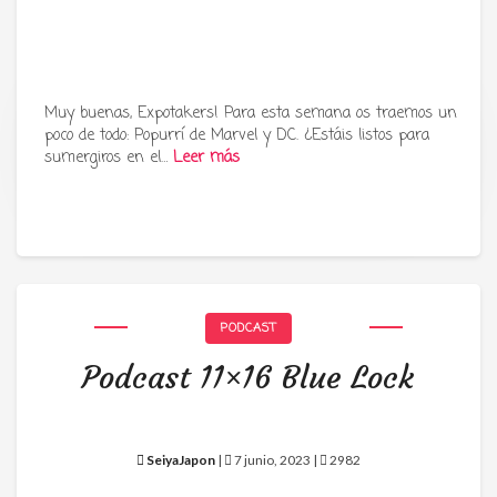
Muy buenas, Expotakers! Para esta semana os traemos un
poco de todo: Popurrí de Marvel y DC. ¿Estáis listos para
Tu radio y podcast sobre manga,
sumergiros en el…
Leer más
anime y cultura japonesa ツ
PODCAST
Podcast 11×16 Blue Lock
SeiyaJapon
|
7 junio, 2023 |
2982