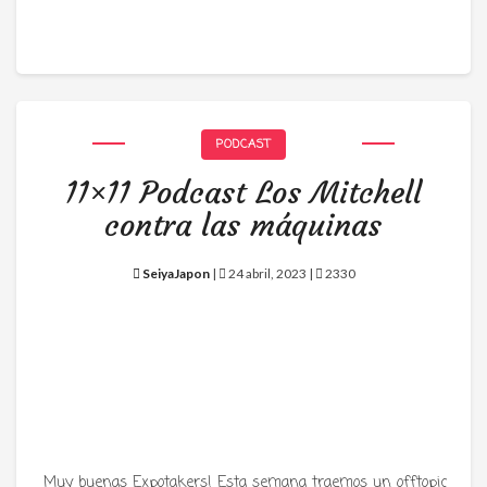
PODCAST
11×11 Podcast Los Mitchell
contra las máquinas
SeiyaJapon
|
24 abril, 2023 |
2330
Muy buenas Expotakers! Esta semana traemos un offtopic