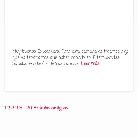
Muy buenas Expotakers! Para esta semana os traemos algo
que ya tendríamos que haber hablado en 11 temporadas:
Sanidad en Japón. Hemos hablado…
Leer más
Paginación
1
2
3
4
5
…
39
Artículos antiguos
de
entradas