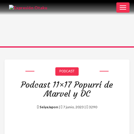
Toggl
navig
PODCAST
Podcast 11×17 Popurrí de
Marvel y DC
SeiyaJapon
|
7 junio, 2023 |
3290