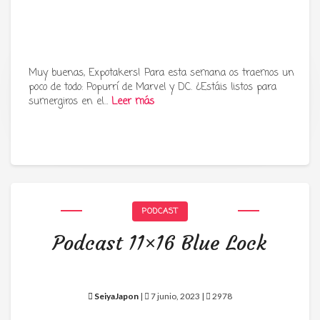
Muy buenas, Expotakers! Para esta semana os traemos un
poco de todo: Popurrí de Marvel y DC. ¿Estáis listos para
Tu radio y podcast sobre manga,
sumergiros en el…
Leer más
anime y cultura japonesa ツ
PODCAST
Podcast 11×16 Blue Lock
SeiyaJapon
|
7 junio, 2023 |
2978