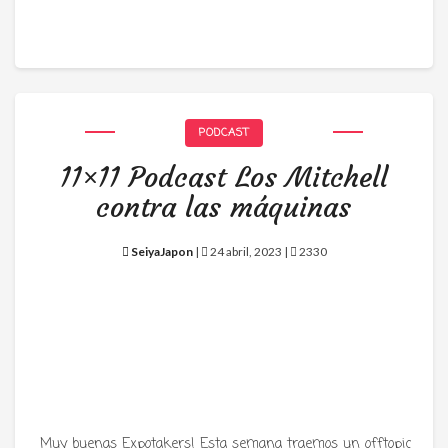
PODCAST
11×11 Podcast Los Mitchell
contra las máquinas
SeiyaJapon
|
24 abril, 2023 |
2330
Muy buenas Expotakers! Esta semana traemos un offtopic