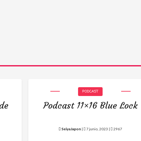
PODCAST
 de
Podcast 11×16 Blue Lock
SeiyaJapon
|
7 junio, 2023 |
2967