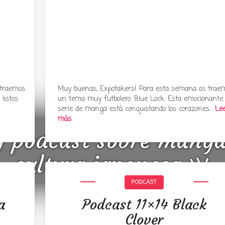
 traemos
Muy buenas, Expotakers! Para esta semana os trae
listos
un tema muy futbolero: Blue Lock. Esta emocionante
serie de manga está conquistando los corazones…
Le
más
y podcast sobre mang
cultura japonesa ツ
PODCAST
a
Podcast 11×14 Black
Clover