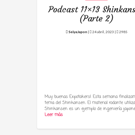
Podcast 11×13 Shinkan
(Parte 2)
SeiyaJapon
|
24 abril, 2023 |
2985
Muy buenas Expotakers! Esta semana finalizam
tema del Shinkansen. El material rodante utiliz
Shinkansen es un ejemplo de ingeniería japon
Leer más