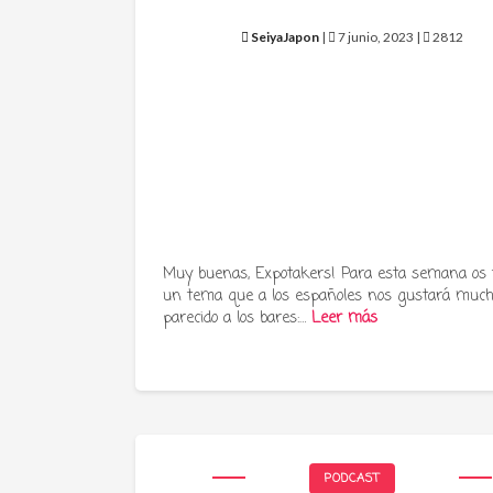
SeiyaJapon
|
7 junio, 2023 |
2812
Muy buenas, Expotakers! Para esta semana os
un tema que a los españoles nos gustará much
parecido a los bares:…
Leer más
PODCAST