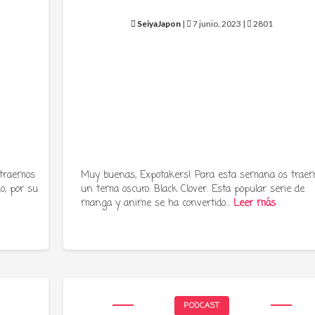
SeiyaJapon
|
7 junio, 2023 |
2801
 traemos
Muy buenas, Expotakers! Para esta semana os trae
o, por su
un tema oscuro: Black Clover. Esta popular serie de
manga y anime se ha convertido…
Leer más
PODCAST