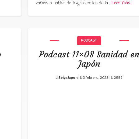
vamos a hablar de: Ingredientes de la…
Leer más
PODCAST
o
Podcast 11×08 Sanidad e
Japón
SeiyaJapon
|
3 febrero, 2023 |
2559