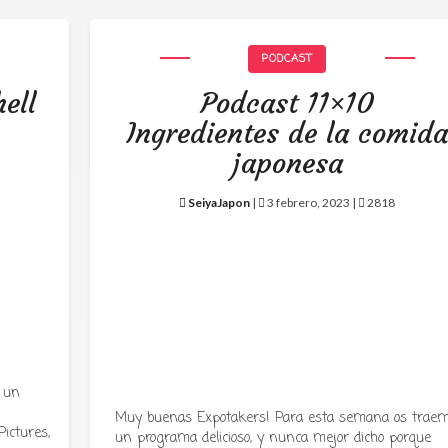
PODCAST
ell
Podcast 11×10
Ingredientes de la comid
japonesa
SeiyaJapon
|
3 febrero, 2023 |
2818
 un
Muy buenas Expotakers! Para esta semana os trae
ictures,
un programa delicioso, y nunca mejor dicho porque