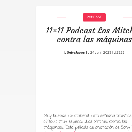
PODCAST
11×11 Podcast Los Mitch
contra las máquinas
SeiyaJapon
|
24 abril, 2023 |
2323
Muy buenas Expotakers! Esta semana traemos
offtopic muy especial: «Los Mitchell contra las
máquinas«. Esta película de animación de Sony P