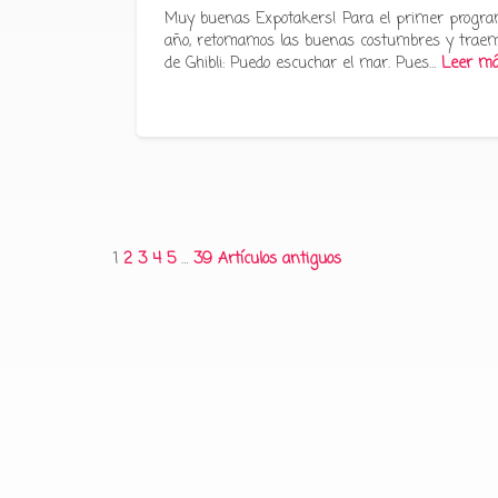
Muy buenas Expotakers! Para el primer progra
año, retomamos las buenas costumbres y traem
de Ghibli: Puedo escuchar el mar. Pues…
Leer m
Paginación
1
2
3
4
5
…
39
Artículos antiguos
de
entradas