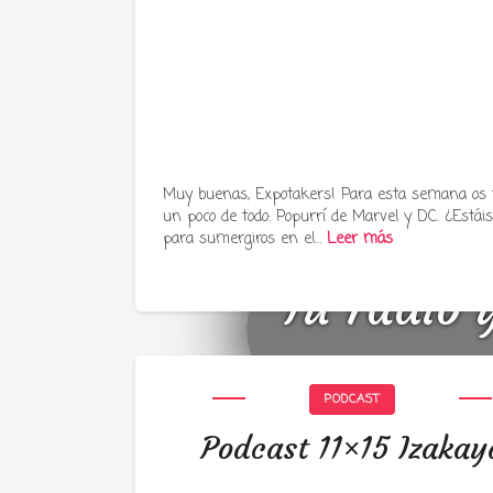
Muy buenas, Expotakers! Para esta semana os
un poco de todo: Popurrí de Marvel y DC. ¿Estáis 
para sumergiros en el…
Leer más
Tu radio 
PODCAST
Podcast 11×15 Izakay