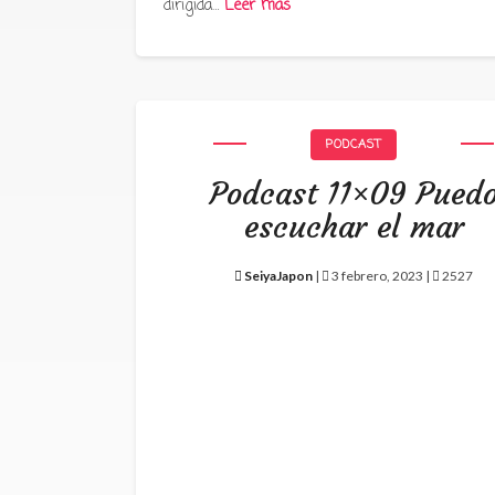
dirigida…
Leer más
PODCAST
Podcast 11×09 Pued
escuchar el mar
SeiyaJapon
|
3 febrero, 2023 |
2527