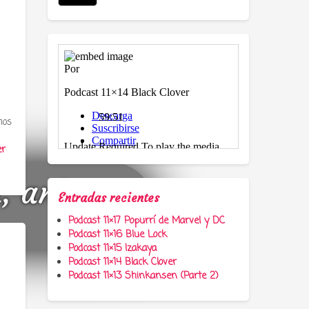
mos
er
a, anime y
Entradas recientes
Podcast 11×17 Popurrí de Marvel y DC
Podcast 11×16 Blue Lock
Podcast 11×15 Izakaya
Podcast 11×14 Black Clover
Podcast 11×13 Shinkansen (Parte 2)