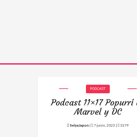
PODCAST
Podcast 11×17 Popurrí
Marvel y DC
SeiyaJapon
|
7 junio, 2023 |
3279