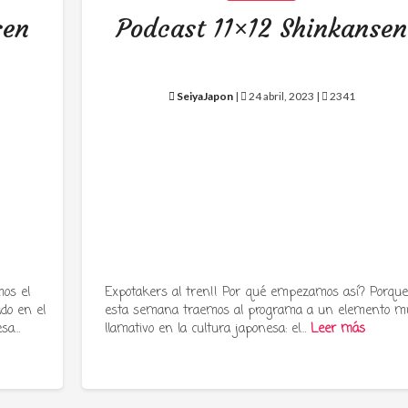
sen
Podcast 11×12 Shinkansen
SeiyaJapon
|
24 abril, 2023 |
2341
os el
Expotakers al tren!! Por qué empezamos así? Porqu
ado en el
esta semana traemos al programa a un elemento m
esa…
llamativo en la cultura japonesa: el…
Leer más