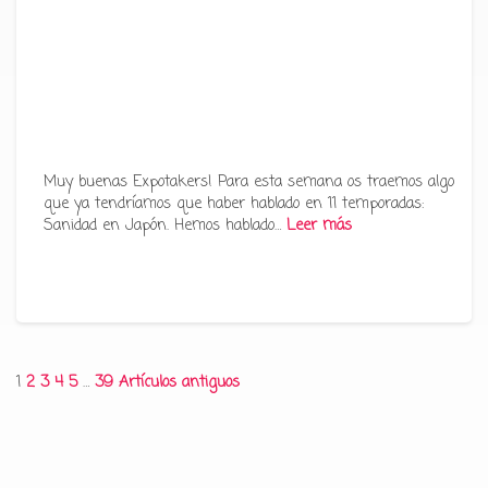
Muy buenas Expotakers! Para esta semana os traemos algo
que ya tendríamos que haber hablado en 11 temporadas:
Sanidad en Japón. Hemos hablado…
Leer más
Paginación
1
2
3
4
5
…
39
Artículos antiguos
de
entradas