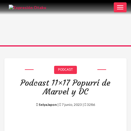
Toggl
navig
PODCAST
Podcast 11×17 Popurrí de
Marvel y DC
SeiyaJapon
|
7 junio, 2023 |
3286