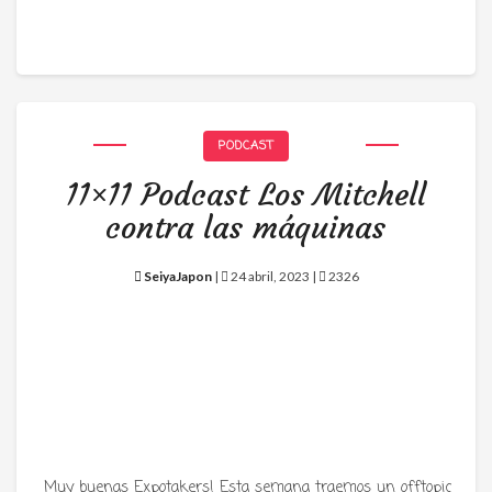
PODCAST
11×11 Podcast Los Mitchell
contra las máquinas
SeiyaJapon
|
24 abril, 2023 |
2326
Muy buenas Expotakers! Esta semana traemos un offtopic