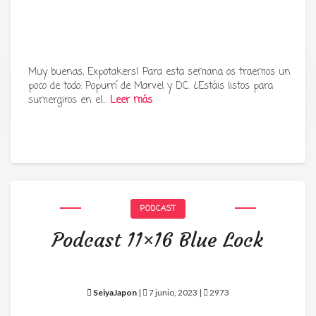
Muy buenas, Expotakers! Para esta semana os traemos un
poco de todo: Popurrí de Marvel y DC. ¿Estáis listos para
Tu radio y podcast sobre manga,
sumergiros en el…
Leer más
anime y cultura japonesa ツ
PODCAST
Podcast 11×16 Blue Lock
SeiyaJapon
|
7 junio, 2023 |
2973