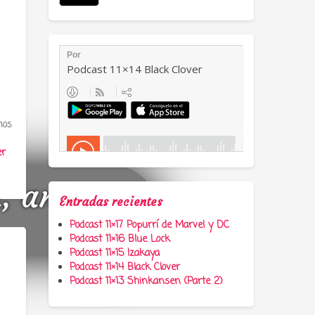
mos
er
a, anime y
Entradas recientes
Podcast 11×17 Popurrí de Marvel y DC
Podcast 11×16 Blue Lock
Podcast 11×15 Izakaya
Podcast 11×14 Black Clover
Podcast 11×13 Shinkansen (Parte 2)