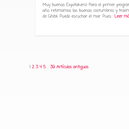
Muy buenas Expotakers! Para el primer progra
año, retomamos las buenas costumbres y traem
de Ghibli: Puedo escuchar el mar. Pues…
Leer m
Paginación
1
2
3
4
5
…
39
Artículos antiguos
de
entradas