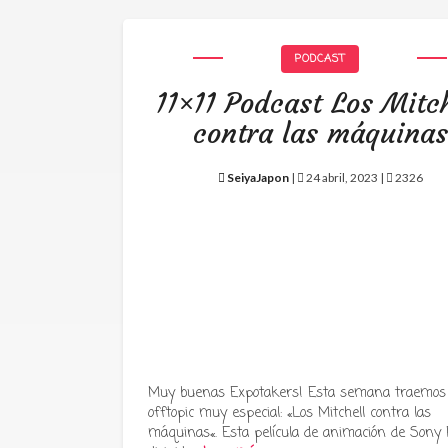
PODCAST
11×11 Podcast Los Mitch
contra las máquinas
SeiyaJapon
|
24 abril, 2023 |
2326
Muy buenas Expotakers! Esta semana traemos
offtopic muy especial: «Los Mitchell contra las
máquinas«. Esta película de animación de Sony P