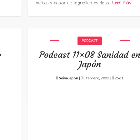
vamos a hablar de: Ingredientes de la…
Leer más
PODCAST
o
Podcast 11×08 Sanidad e
Japón
SeiyaJapon
|
3 febrero, 2023 |
2561