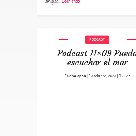
dirigida…
Leer más
PODCAST
Podcast 11×09 Pued
escuchar el mar
SeiyaJapon
|
3 febrero, 2023 |
2529