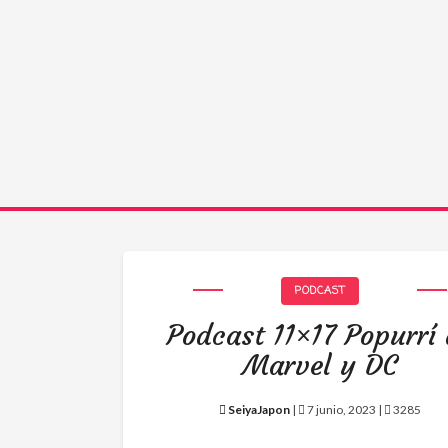
PODCAST
Podcast 11×17 Popurrí
Marvel y DC
SeiyaJapon
|
7 junio, 2023 |
3285