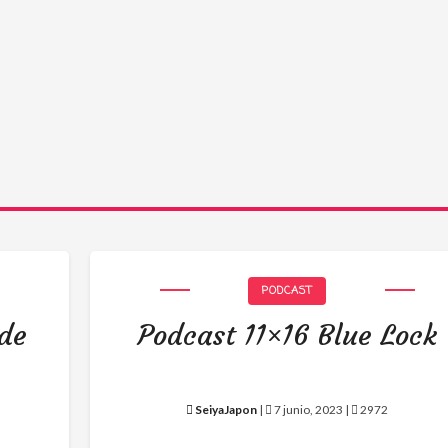
PODCAST
 de
Podcast 11×16 Blue Lock
SeiyaJapon
|
7 junio, 2023 |
2972