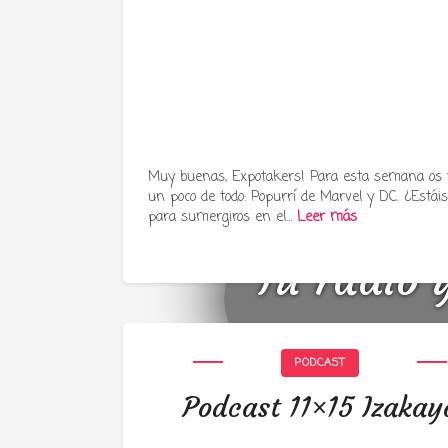
Muy buenas, Expotakers! Para esta semana os
un poco de todo: Popurrí de Marvel y DC. ¿Estáis 
para sumergiros en el…
Leer más
Tu radio 
PODCAST
Podcast 11×15 Izakay