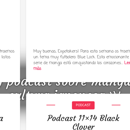
 traemos
Muy buenas, Expotakers! Para esta semana os trae
listos
un tema muy futbolero: Blue Lock. Esta emocionante
serie de manga está conquistando los corazones…
Le
más
y podcast sobre mang
cultura japonesa ツ
PODCAST
a
Podcast 11×14 Black
Clover