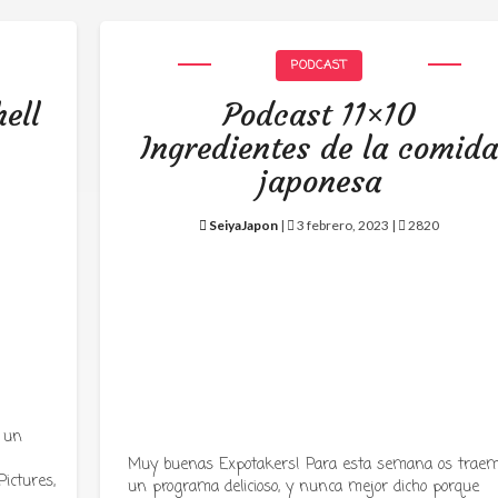
PODCAST
ell
Podcast 11×10
Ingredientes de la comid
japonesa
SeiyaJapon
|
3 febrero, 2023 |
2820
 un
Muy buenas Expotakers! Para esta semana os trae
ictures,
un programa delicioso, y nunca mejor dicho porque