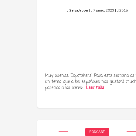
SeiyaJapon
|
7 junio, 2023 |
2816
Muy buenas, Expotakers! Para esta semana os
un tema que a los españoles nos gustará much
parecido a los bares:…
Leer más
PODCAST