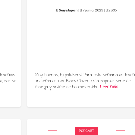
SeiyaJapon
|
7 junio, 2023 |
2805
 traemos
Muy buenas, Expotakers! Para esta semana os trae
o, por su
un tema oscuro: Black Clover. Esta popular serie de
manga y anime se ha convertido…
Leer más
PODCAST