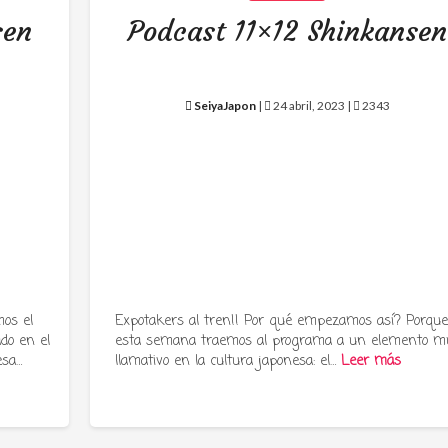
sen
Podcast 11×12 Shinkansen
SeiyaJapon
|
24 abril, 2023 |
2343
os el
Expotakers al tren!! Por qué empezamos así? Porqu
ado en el
esta semana traemos al programa a un elemento m
esa…
llamativo en la cultura japonesa: el…
Leer más