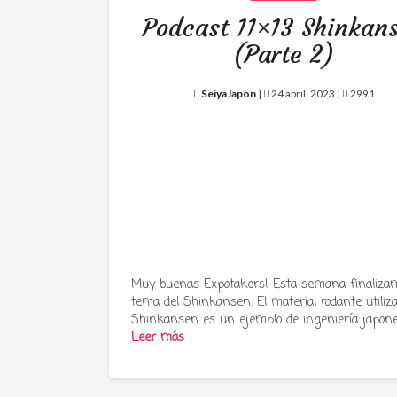
Podcast 11×13 Shinkan
(Parte 2)
SeiyaJapon
|
24 abril, 2023 |
2991
Muy buenas Expotakers! Esta semana finalizam
tema del Shinkansen. El material rodante utiliz
Shinkansen es un ejemplo de ingeniería japon
Leer más