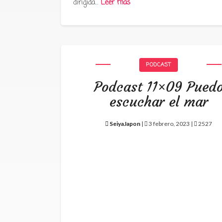
dirigida…
Leer más
PODCAST
Podcast 11×09 Pued
escuchar el mar
SeiyaJapon
|
3 febrero, 2023 |
2527