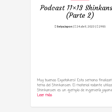
Podcast 11×13 Shinkan
(Parte 2)
SeiyaJapon
|
24 abril, 2023 |
2985
Muy buenas Expotakers! Esta semana finalizam
tema del Shinkansen. El material rodante utiliz
Shinkansen es un ejemplo de ingeniería japon
Leer más