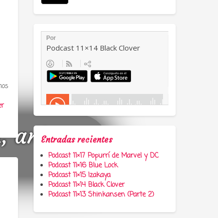
mos
er
a, anime y
Entradas recientes
Podcast 11×17 Popurrí de Marvel y DC
Podcast 11×16 Blue Lock
Podcast 11×15 Izakaya
Podcast 11×14 Black Clover
Podcast 11×13 Shinkansen (Parte 2)