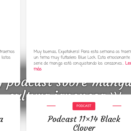
 traemos
Muy buenas, Expotakers! Para esta semana os trae
listos
un tema muy futbolero: Blue Lock. Esta emocionante
serie de manga está conquistando los corazones…
Le
más
y podcast sobre mang
cultura japonesa ツ
PODCAST
a
Podcast 11×14 Black
Clover