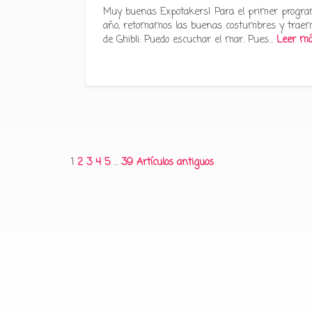
Muy buenas Expotakers! Para el primer progra
año, retomamos las buenas costumbres y traem
de Ghibli: Puedo escuchar el mar. Pues…
Leer m
Paginación
1
2
3
4
5
…
39
Artículos antiguos
de
entradas