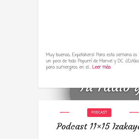
Muy buenas, Expotakers! Para esta semana os
un poco de todo: Popurrí de Marvel y DC. ¿Estáis 
para sumergiros en el…
Leer más
Tu radio 
PODCAST
Podcast 11×15 Izakay