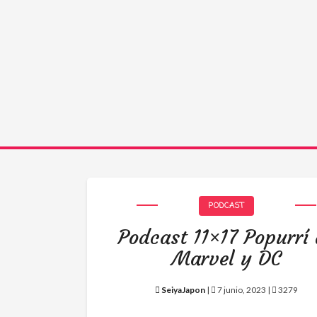
PODCAST
Podcast 11×17 Popurrí
Marvel y DC
SeiyaJapon
|
7 junio, 2023 |
3279