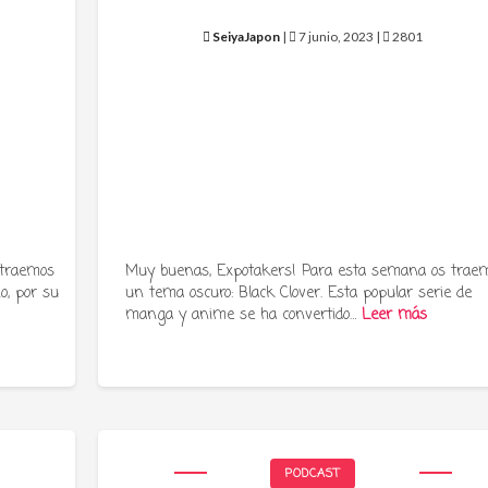
SeiyaJapon
|
7 junio, 2023 |
2801
 traemos
Muy buenas, Expotakers! Para esta semana os trae
o, por su
un tema oscuro: Black Clover. Esta popular serie de
manga y anime se ha convertido…
Leer más
PODCAST