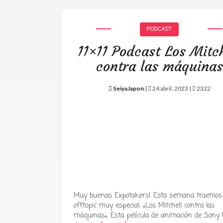
PODCAST
11×11 Podcast Los Mitch
contra las máquinas
SeiyaJapon
|
24 abril, 2023 |
2322
Muy buenas Expotakers! Esta semana traemos
offtopic muy especial: «Los Mitchell contra las
máquinas«. Esta película de animación de Sony P