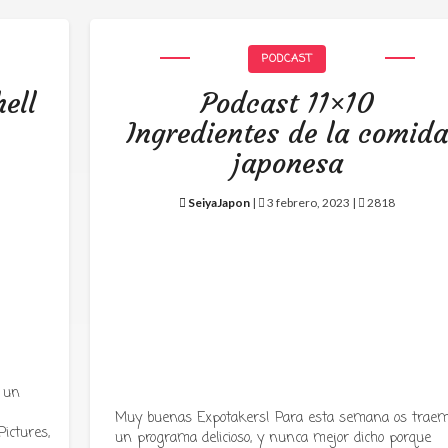
PODCAST
ell
Podcast 11×10
Ingredientes de la comid
japonesa
SeiyaJapon
|
3 febrero, 2023 |
2818
 un
Muy buenas Expotakers! Para esta semana os trae
ictures,
un programa delicioso, y nunca mejor dicho porque