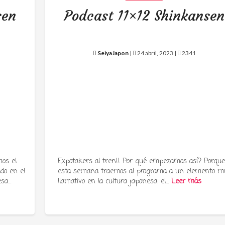
sen
Podcast 11×12 Shinkansen
SeiyaJapon
|
24 abril, 2023 |
2341
os el
Expotakers al tren!! Por qué empezamos así? Porqu
ado en el
esta semana traemos al programa a un elemento m
esa…
llamativo en la cultura japonesa: el…
Leer más