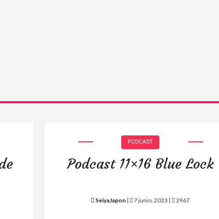
PODCAST
 de
Podcast 11×16 Blue Lock
SeiyaJapon
|
7 junio, 2023 |
2967