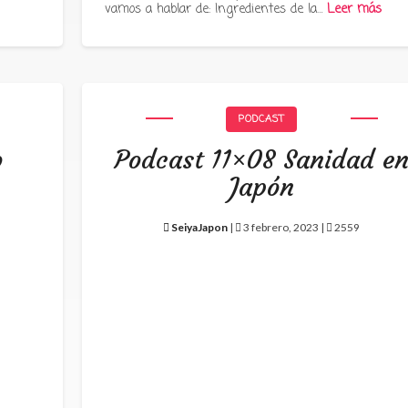
vamos a hablar de: Ingredientes de la…
Leer más
PODCAST
o
Podcast 11×08 Sanidad e
Japón
SeiyaJapon
|
3 febrero, 2023 |
2559