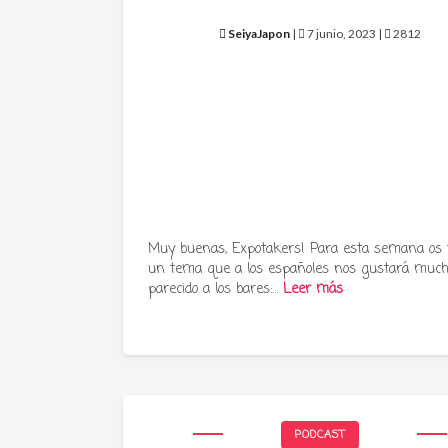
SeiyaJapon
|
7 junio, 2023 |
2812
Muy buenas, Expotakers! Para esta semana os
un tema que a los españoles nos gustará much
parecido a los bares:…
Leer más
PODCAST