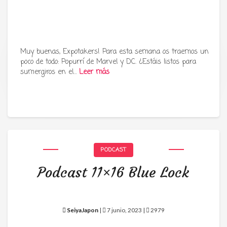
Muy buenas, Expotakers! Para esta semana os traemos un
poco de todo: Popurrí de Marvel y DC. ¿Estáis listos para
Tu radio y podcast sobre manga,
sumergiros en el…
Leer más
anime y cultura japonesa ツ
PODCAST
Podcast 11×16 Blue Lock
SeiyaJapon
|
7 junio, 2023 |
2979