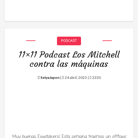
PODCAST
11×11 Podcast Los Mitchell
contra las máquinas
SeiyaJapon
|
24 abril, 2023 |
2330
Muy buenas Expotakers! Esta semana traemos un offtopic