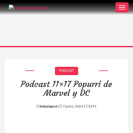
Toggl
navig
PODCAST
Podcast 11×17 Popurrí de
Marvel y DC
SeiyaJapon
|
7 junio, 2023 |
3291