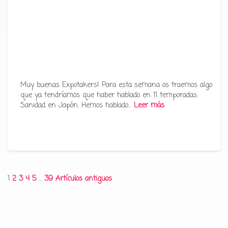
Muy buenas Expotakers! Para esta semana os traemos algo
que ya tendríamos que haber hablado en 11 temporadas:
Sanidad en Japón. Hemos hablado…
Leer más
Paginación
1
2
3
4
5
…
39
Artículos antiguos
de
entradas