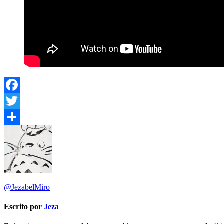
Facebook
Twitter
Compartir
@JezabelMiro
Escrito por
Jeza