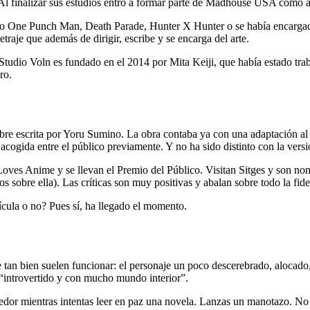
l finalizar sus estudios entró a formar parte de Madhouse USA como 
como One Punch Man, Death Parade, Hunter X Hunter o se había encarga
raje que además de dirigir, escribe y se encarga del arte.
 Studio Voln es fundado en el 2014 por Mita Keiji, que había estado tr
ro.
e escrita por Yoru Sumino. La obra contaba ya con una adaptación a
 acogida entre el público previamente. Y no ha sido distinto con la vers
d Loves Anime y se llevan el Premio del Público. Visitan Sitges y son n
s sobre ella). Las críticas son muy positivas y abalan sobre todo la fide
lícula o no? Pues sí, ha llegado el momento.
e tan bien suelen funcionar: el personaje un poco descerebrado, alocado,
 “introvertido y con mucho mundo interior”.
dedor mientras intentas leer en paz una novela. Lanzas un manotazo. No 