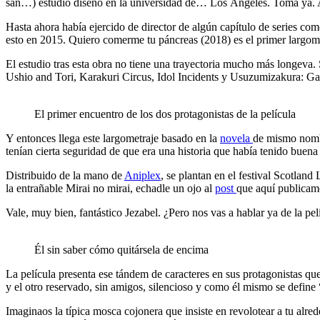
san…) estudió diseño en la universidad de… Los Ángeles. Toma ya. A
Hasta ahora había ejercido de director de algún capítulo de series 
esto en 2015. Quiero comerme tu páncreas (2018) es el primer largomet
El estudio tras esta obra no tiene una trayectoria mucho más longeva.
Ushio and Tori, Karakuri Circus, Idol Incidents y Usuzumizakura: Ga
El primer encuentro de los dos protagonistas de la película
Y entonces llega este largometraje basado en la
novela
de mismo nombr
tenían cierta seguridad de que era una historia que había tenido buena
Distribuido de la mano de
Aniplex
, se plantan en el festival Scotlan
la entrañable Mirai no mirai, echadle un ojo al
post
que aquí publicamo
Vale, muy bien, fantástico Jezabel. ¿Pero nos vas a hablar ya de la pe
Él sin saber cómo quitársela de encima
La película presenta ese tándem de caracteres en sus protagonistas qu
y el otro reservado, sin amigos, silencioso y como él mismo se define
Imaginaos la típica mosca cojonera que insiste en revolotear a tu alre