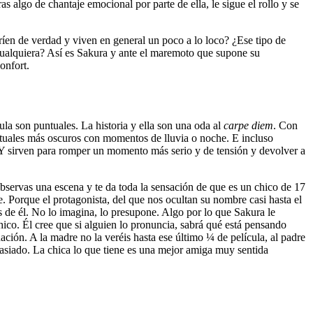
s algo de chantaje emocional por parte de ella, le sigue el rollo y se
íen de verdad y viven en general un poco a lo loco? ¿Ese tipo de
a cualquiera? Así es Sakura y ante el maremoto que supone su
onfort.
ula son puntuales. La historia y ella son una oda al
carpe diem
. Con
untuales más oscuros con momentos de lluvia o noche. E incluso
! Y sirven para romper un momento más serio y de tensión y devolver a
bservas una escena y te da toda la sensación de que es un chico de 17
e. Porque el protagonista, del que nos ocultan su nombre casi hasta el
s de él. No lo imagina, lo presupone. Algo por lo que Sakura le
chico. Él cree que si alguien lo pronuncia, sabrá qué está pensando
ción. A la madre no la veréis hasta ese último ¼ de película, al padre
asiado. La chica lo que tiene es una mejor amiga muy sentida