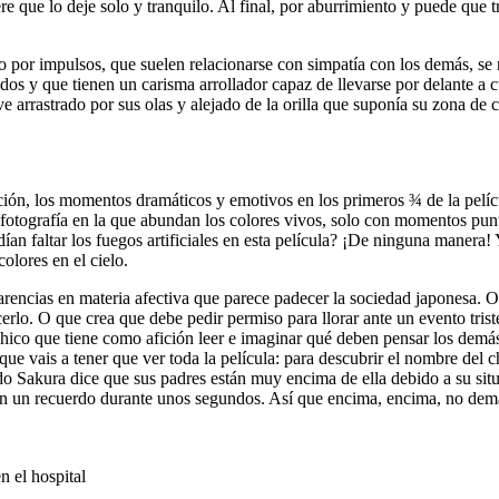
e que lo deje solo y tranquilo. Al final, por aburrimiento y puede que tra
or impulsos, que suelen relacionarse con simpatía con los demás, se r
tados y que tienen un carisma arrollador capaz de llevarse por delante 
 arrastrado por sus olas y alejado de la orilla que suponía su zona de c
uación, los momentos dramáticos y emotivos en los primeros ¾ de la pelíc
 la fotografía en la que abundan los colores vivos, solo con momentos p
an faltar los fuegos artificiales en esta película? ¡De ninguna manera
olores en el cielo.
arencias en materia afectiva que parece padecer la sociedad japonesa. O
rlo. O que crea que debe pedir permiso para llorar ante un evento trist
 chico que tiene como afición leer e imaginar qué deben pensar los demá
que vais a tener que ver toda la película: para descubrir el nombre del 
o Sakura dice que sus padres están muy encima de ella debido a su situa
 en un recuerdo durante unos segundos. Así que encima, encima, no dem
 el hospital