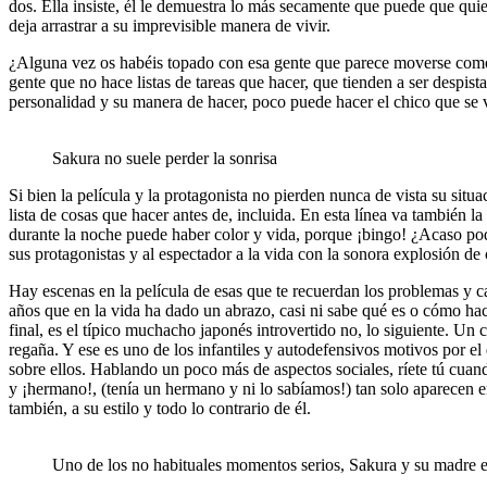
dos. Ella insiste, él le demuestra lo más secamente que puede que quier
deja arrastrar a su imprevisible manera de vivir.
¿Alguna vez os habéis topado con esa gente que parece moverse como p
gente que no hace listas de tareas que hacer, que tienden a ser despis
personalidad y su manera de hacer, poco puede hacer el chico que se ve
Sakura no suele perder la sonrisa
Si bien la película y la protagonista no pierden nunca de vista su sit
lista de cosas que hacer antes de, incluida. En esta línea va también
durante la noche puede haber color y vida, porque ¡bingo! ¿Acaso podí
sus protagonistas y al espectador a la vida con la sonora explosión de c
Hay escenas en la película de esas que te recuerdan los problemas y c
años que en la vida ha dado un abrazo, casi ni sabe qué es o cómo hace
final, es el típico muchacho japonés introvertido no, lo siguiente. Un
regaña. Y ese es uno de los infantiles y autodefensivos motivos por el 
sobre ellos. Hablando un poco más de aspectos sociales, ríete tú cuand
y ¡hermano!, (tenía un hermano y ni lo sabíamos!) tan solo aparecen
también, a su estilo y todo lo contrario de él.
Uno de los no habituales momentos serios, Sakura y su madre en