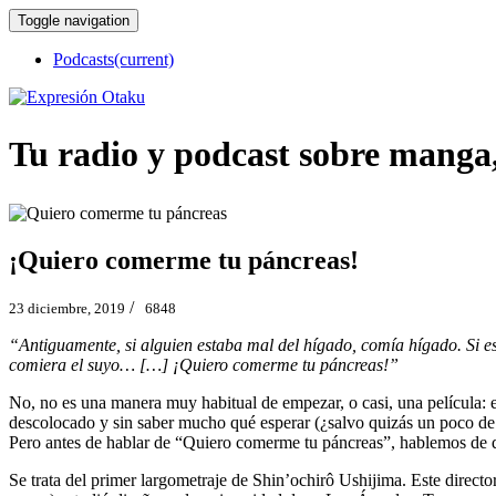
Toggle navigation
Podcasts
(current)
Tu radio y podcast sobre manga
¡Quiero comerme tu páncreas!
/
23 diciembre, 2019
6848
“Antiguamente, si alguien estaba mal del hígado, comía hígado. Si e
comiera el suyo… […] ¡Quiero comerme tu páncreas!”
No, no es una manera muy habitual de empezar, o casi, una película: es
descolocado y sin saber mucho qué esperar (¿salvo quizás un poco de 
Pero antes de hablar de “Quiero comerme tu páncreas”, hablemos de q
Se trata del primer largometraje de Shin’ochirô Ushijima. Este direc