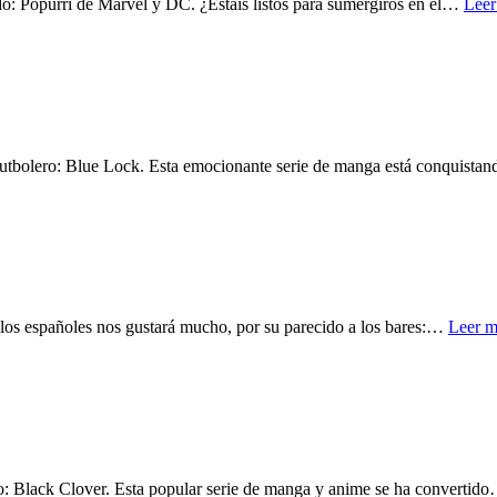
o: Popurrí de Marvel y DC. ¿Estáis listos para sumergiros en el…
Leer
utbolero: Blue Lock. Esta emocionante serie de manga está conquista
los españoles nos gustará mucho, por su parecido a los bares:…
Leer m
o: Black Clover. Esta popular serie de manga y anime se ha convertid