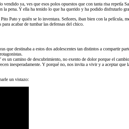
ado vendido ya, ves que esos polos opuestos que con tanta risa repetía Sa
 la pena. Y ella ha tenido lo que ha querido y ha podido disfrutarlo gr
 Pito Pato y quién se lo inventara. Señores, iban bien con la película, m
para acabar de tumbar las defensas del chico.
bras que destinaba a estos dos adolescentes tan distintos a compartir pa
rotagonistas.
 es un camino de descubrimiento, no exento de dolor porque el cambio
ecen inesperadamente. Y porqué no, nos invita a vivir y a aceptar que 
harle un vistazo: