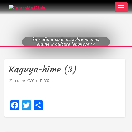
Toggl
navig
Tu radio y podcast sobre manga,
anime y cultura japonesa ツ
Kaguya-hime (3)
/
21 marzo, 2016
337
Facebook
Twitter
Compartir