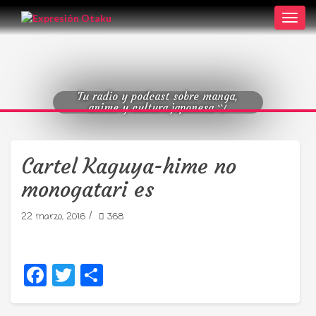
Toggl
navig
Tu radio y podcast sobre manga,
anime y cultura japonesa ツ
Cartel Kaguya-hime no
monogatari es
/
22 marzo, 2016
368
Facebook
Twitter
Compartir