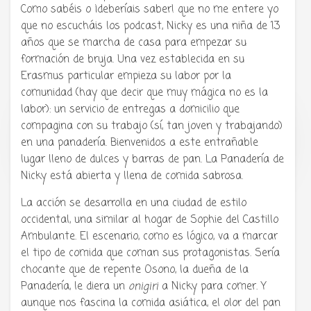
Como sabéis o ¡deberíais saber! que no me entere yo
que no escucháis los podcast, Nicky es una niña de 13
años que se marcha de casa para empezar su
formación de bruja. Una vez establecida en su
Erasmus particular empieza su labor por la
comunidad (hay que decir que muy mágica no es la
labor): un servicio de entregas a domicilio que
compagina con su trabajo (sí, tan joven y trabajando)
Tu radio y podcast sobre manga,
en una panadería. Bienvenidos a este entrañable
anime y cultura japonesa ツ
lugar lleno de dulces y barras de pan. La Panadería de
Nicky está abierta y llena de comida sabrosa.
La acción se desarrolla en una ciudad de estilo
occidental, una similar al hogar de Sophie del Castillo
Ambulante. El escenario, como es lógico, va a marcar
el tipo de comida que coman sus protagonistas. Sería
chocante que de repente Osono, la dueña de la
Panadería, le diera un
onigiri
a Nicky para comer. Y
aunque nos fascina la comida asiática, el olor del pan