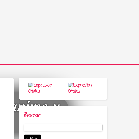
a, anime y
Buscar
Buscar: