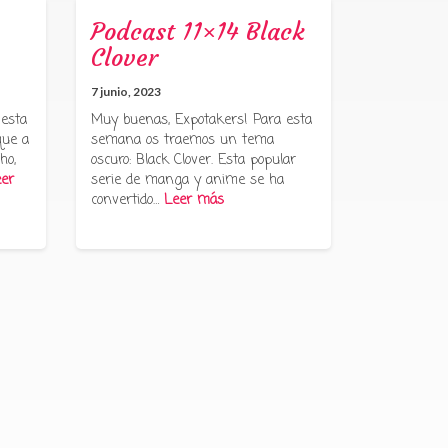
Podcast 11×14 Black
Clover
7 junio, 2023
 esta
Muy buenas, Expotakers! Para esta
que a
semana os traemos un tema
ho,
oscuro: Black Clover. Esta popular
er
serie de manga y anime se ha
convertido…
Leer más