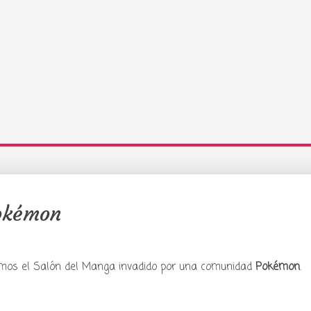
Pokémon
y podcast sobre mang
cultura japonesa ツ
amos el Salón del Manga invadido por una comunidad
Pokémon
.