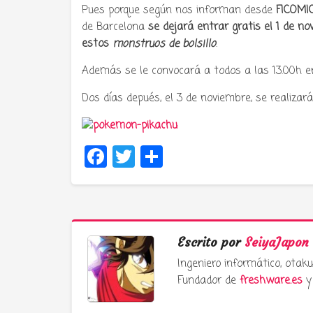
Pues porque según nos informan desde
FICOMI
de Barcelona
se dejará entrar gratis el 1 de n
estos
monstruos de bolsillo
.
Además se le convocará a todos a las 13.00h e
Dos días depués, el 3 de noviembre, se realizar
Facebook
Twitter
Compartir
Escrito por
SeiyaJapon
Ingeniero informático, ota
Fundador de
freshware.es
y 