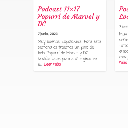
Podcast 11×17
Po
Popurrí de Marvel y
Lo
DC
7 jun
7 junio, 2023
Muy 
sema
Muy buenas, Expotakers! Para esta
futbo
semana os traemos un poco de
emoc
todo: Popurrí de Marvel y DC.
conq
¿Estáis listos para sumergiros en
más
el…
Leer más