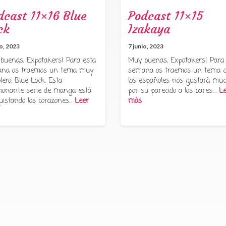
dcast 11×16 Blue
Podcast 11×15
ck
Izakaya
io, 2023
7 junio, 2023
buenas, Expotakers! Para esta
Muy buenas, Expotakers! Para
na os traemos un tema muy
semana os traemos un tema 
lero: Blue Lock. Esta
los españoles nos gustará muc
ionante serie de manga está
por su parecido a los bares:…
Le
uistando los corazones…
Leer
más