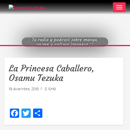
Toggl
navig
Tu radio y podcast sobre manga,
anime y cultura japonesa ツ
La Princesa Caballero,
Osamu Tezuka
/
19 diciembre, 2015
1049
Facebook
Twitter
Compartir