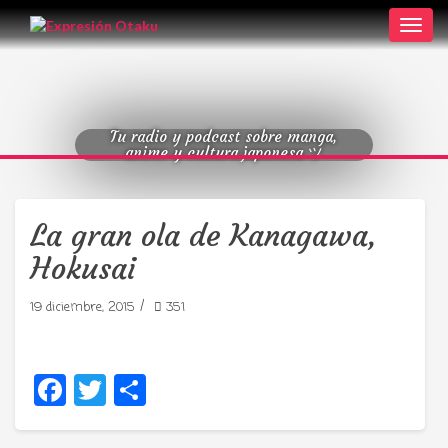
Toggl
navig
Tu radio y podcast sobre manga,
anime y cultura japonesa ツ
La gran ola de Kanagawa,
Hokusai
/
19 diciembre, 2015
351
Facebook
Twitter
Compartir