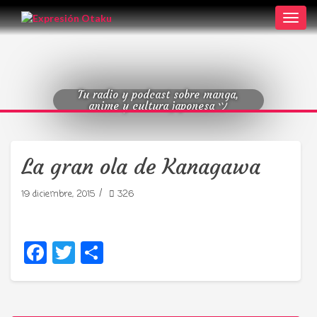
Toggl
navig
Tu radio y podcast sobre manga,
anime y cultura japonesa ツ
La gran ola de Kanagawa
/
19 diciembre, 2015
326
Facebook
Twitter
Compartir