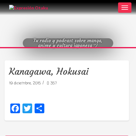
Toggl
navig
Tu radio y podcast sobre manga,
anime y cultura japonesa ツ
Kanagawa, Hokusai
/
19 diciembre, 2015
357
Facebook
Twitter
Compartir