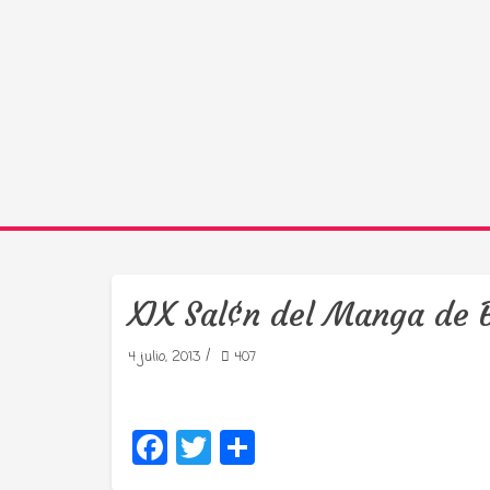
XIX Sal¢n del Manga de 
/
4 julio, 2013
407
Facebook
Twitter
Compartir
Tu radio 