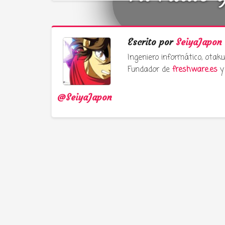
Escrito por
SeiyaJapon
Ingeniero informático, ota
Fundador de
freshware.es
y 
@SeiyaJapon