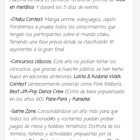
nuestra cámara. El concurso tendrá un premio de
100€
en metálico
. Y durará los 5 días de evento.
-Otaku Contest.
Manga, anime, videojuegos, Japón.
Pondremos a prueba todos los conocimientos que
tengan los participantes sobre el mundo otaku.
Teniendo una fase previa donde se clasificarán 16
aspirantes a la gran final.
-Concursos clásicos.
Este año no podían faltar los
concursos, que gracias a nuestro público, se han hecho
hueco en ediciones anteriores:
Lolita & Kodona Walk
Contest
(anteriormente conocido como Pink Ribbon)
,
Best J/K-Pop Dance Crew
(Estilo de baile popularizado
en los años 90),
Para-Para
y
Karaoke
.
–
Game Zone.
Consolidándose un año más para que
todos los aficionad@s y visitantes puedan probar
juegos de mesa y hobbies temáticos. Disfruta de los
torneos, talleres y actividades propuestas por la