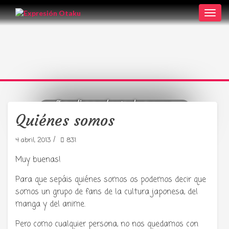
Toggl
navig
Tu radio y podcast sobre manga,
anime y cultura japonesa ツ
Quiénes somos
/
4 abril, 2013
831
Muy buenas!
Para que sepáis quiénes somos os podemos decir que
somos un grupo de fans de la cultura japonesa, del
manga y del anime.
Pero como cualquier persona, no nos quedamos con