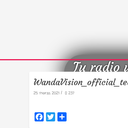
Tu radio 
WandaVision_official_te
/
25 marzo, 2021
237
Facebook
Twitter
Compartir