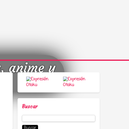
a, anime y
Buscar
Buscar: