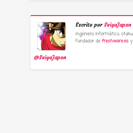
Escrito por
SeiyaJapon
Ingeniero informático, ota
Fundador de
freshware.es
y 
@SeiyaJapon