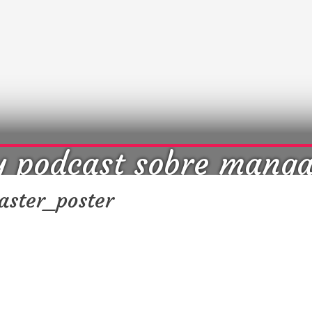
y podcast sobre mang
cultura japonesa ツ
aster_poster