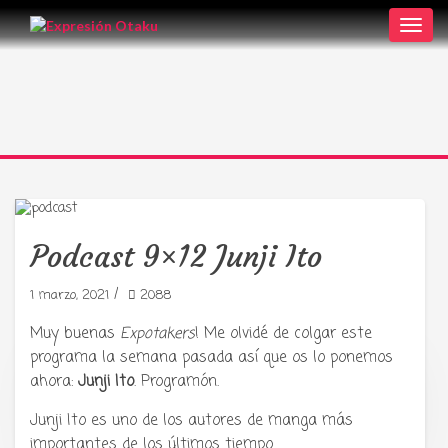
Toggl
navig
Podcast 9×12 Junji Ito
/
1 marzo, 2021
2088
Muy buenas
Expotakers
! Me olvidé de colgar este
programa la semana pasada así que os lo ponemos
ahora:
Junji Ito
. Programón.
Tu radio y podcast sobre manga,
anime y cultura japonesa ツ
Junji Ito es uno de los autores de manga más
importantes de los últimos tiempo.