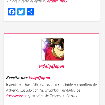
Enlace directo al archivo:
Archivo mp3
Facebook
Twitter
Compartir
@SeiyaJapon
Escrito por
SeiyaJapon
Ingeniero informático, otaku irremediable y caballero de
Athena. Casado con mi Stamba! Fundador de
freshware.es
y director de Expresion Otaku.