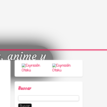
a, anime y
Buscar
Buscar: