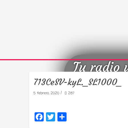
Tu radio 
713CeSV-kyL._SL1000_
/
5 febrero, 2020
287
Facebook
Twitter
Compartir