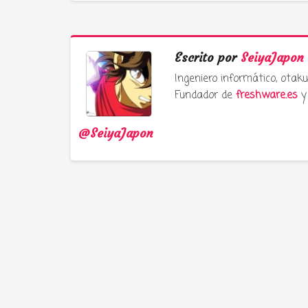
Escrito por
SeiyaJapon
Ingeniero informático, ota
Fundador de
freshware.es
y 
@SeiyaJapon