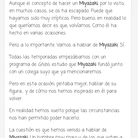
Aunque el concepto de hacer un
Miyazaki
, por lo visto,
en muchos casos, se os ha escapado. Puede que
hayamos sido muy crípticos. Pero bueno, en realidad lo
que queríamos decir es que, volvíamos. Como él ha
hecho en varias ocasiones.
Pero, a lo importante. Vamos a hablar de
Miyazaki
. Sí.
Todas las temporadas empezábamos con un
programa de
Ghibli
, estudio que
Miyazaki
fundó junto
con un colega suyo que ya mencionaremos.
Pero en esta ocasión, pintaba mejor, hablar de su
figura… y de cómo nos hemos inspirado en él para
volver.
En realidad hemos vuelto porque las circunstancias
nos han permitido poder hacerlo.
La cuestión es que hemos venido a hablar de
Miyazaki
. Un hombre muy majo y de los que votan a