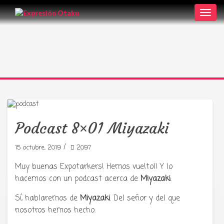
Toggl
navig
Podcast 8×01 Miyazaki
/
15 octubre, 2019
2097
Muy buenas Expotarkers! Hemos vuelto!! Y lo
hacemos con un podcast acerca de
Miyazaki
.
Sí, hablaremos de
Miyazaki
. Del señor y del que
Tu radio y podcast sobre manga,
nosotros hemos hecho.
anime y cultura japonesa ツ