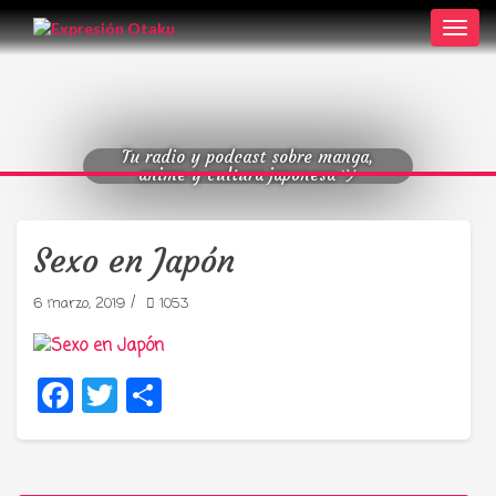
Toggl
navig
Tu radio y podcast sobre manga,
anime y cultura japonesa ツ
Sexo en Japón
/
6 marzo, 2019
1053
Facebook
Twitter
Compartir