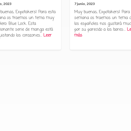
io, 2023
7 junio, 2023
buenas, Expotakers! Para esta
Muy buenas, Expotakers! Para
na os traemos un tema muy
semana os traemos un tema 
lero: Blue Lock. Esta
los españoles nos gustará muc
ionante serie de manga está
por su parecido a los bares:…
Le
uistando los corazones…
Leer
más