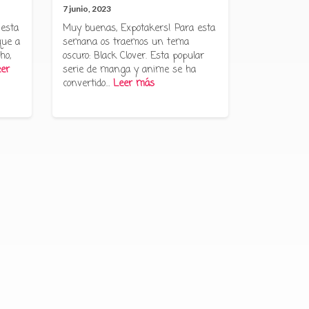
7 junio, 2023
 esta
Muy buenas, Expotakers! Para esta
que a
semana os traemos un tema
ho,
oscuro: Black Clover. Esta popular
er
serie de manga y anime se ha
convertido…
Leer más