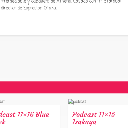
ku irremediable y caballero de Athena. Casado con mi Stamba!
director de Expresion Otaku.
dcast 11×16 Blue
Podcast 11×15
ck
Izakaya