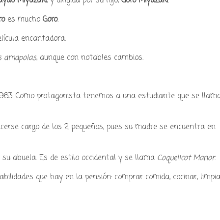
ayao Miyazaki
, y dirigida por su hijo,
Goro Miyazaki
.
ro
es mucho
Goro
.
lícula encantadora.
as amapolas
, aunque con notables cambios.
y podcast sobre mang
cultura japonesa ツ
o 1963. Como protagonista tenemos a una estudiante que se llam
acerse cargo de los 2 pequeños, pues su madre se encuentra en
 su abuela. Es de estilo occidental y se llama
Coquelicot Manor
.
bilidades que hay en la pensión: comprar comida, cocinar, limpia