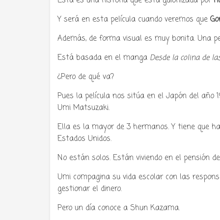
Esta es una historia que está guionizada por
H
Y será en esta película cuando veremos que
Go
Además, de forma visual es muy bonita. Una pe
Está basada en el manga
Desde la colina de l
Tu radio 
¿Pero de qué va?
Pues la película nos sitúa en el Japón del añ
Umi Matsuzaki.
Ella es la mayor de 3 hermanos. Y tiene que h
Estados Unidos.
No están solos. Están viviendo en el pensión de
Umi compagina su vida escolar con las responsa
gestionar el dinero.
Pero un día conoce a Shun Kazama.