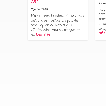
DC
7 jun
7 junio, 2023
Muy 
sema
Muy buenas, Expotakers! Para esta
futbo
semana os traemos un poco de
emoc
todo: Popurrí de Marvel y DC.
conq
¿Estáis listos para sumergiros en
más
el…
Leer más