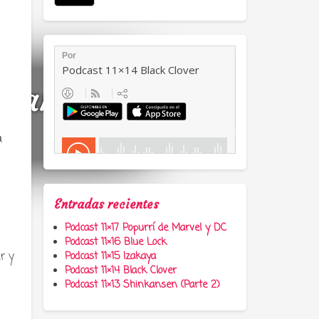
a, anime y
a
Entradas recientes
Podcast 11×17 Popurrí de Marvel y DC
Podcast 11×16 Blue Lock
r y
Podcast 11×15 Izakaya
Podcast 11×14 Black Clover
Podcast 11×13 Shinkansen (Parte 2)