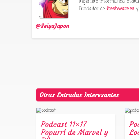
Ingeniero informático, ota
Fundador de
freshware.es
y 
@SeiyaJapon
Otras Entradas Interesantes
Podcast 11×17
Po
Popurrí de Marvel y
Lo