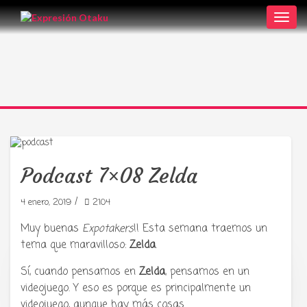
Toggl
navig
Podcast 7×08 Zelda
/
4 enero, 2019
2104
Muy buenas
Expotakers
!! Esta semana traemos un
tema que maravilloso:
Zelda
.
Sí, cuando pensamos en
Zelda
, pensamos en un
Tu radio y podcast sobre manga,
videojuego. Y eso es porque es principalmente un
anime y cultura japonesa ツ
videojuego, aunque hay más cosas.