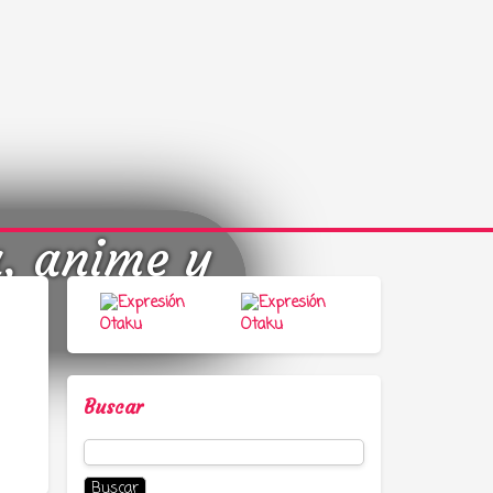
a, anime y
Buscar
Buscar: