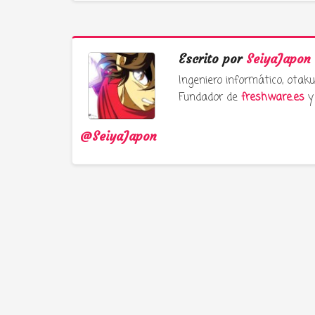
Escrito por
SeiyaJapon
Ingeniero informático, ota
Fundador de
freshware.es
y 
@SeiyaJapon