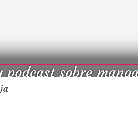
y podcast sobre mang
cultura japonesa ツ
ja